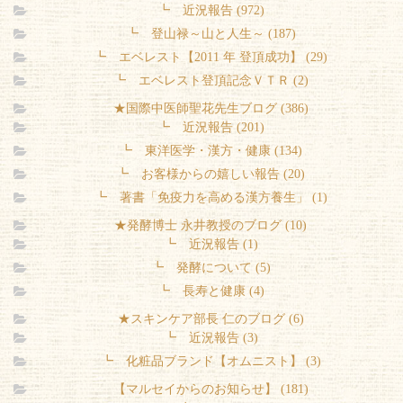
┗ 近況報告 (972)
┗ 登山禄～山と人生～ (187)
┗ エベレスト【2011 年 登頂成功】 (29)
┗ エベレスト登頂記念ＶＴＲ (2)
★国際中医師聖花先生ブログ (386)
┗ 近況報告 (201)
┗ 東洋医学・漢方・健康 (134)
┗ お客様からの嬉しい報告 (20)
┗ 著書「免疫力を高める漢方養生」 (1)
★発酵博士 永井教授のブログ (10)
┗ 近況報告 (1)
┗ 発酵について (5)
┗ 長寿と健康 (4)
★スキンケア部長 仁のブログ (6)
┗ 近況報告 (3)
┗ 化粧品ブランド【オムニスト】 (3)
【マルセイからのお知らせ】 (181)