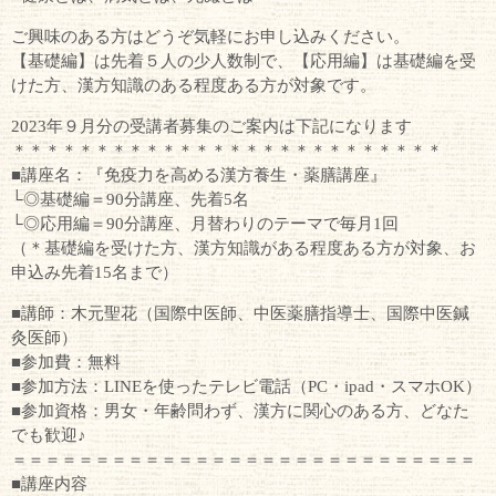
ご興味のある方はどうぞ気軽にお申し込みください。
【基礎編】は先着５人の少人数制で、【応用編】は基礎編を受
けた方、漢方知識のある程度ある方が対象です。
2023年９月分の受講者募集のご案内は下記になります
＊＊＊＊＊＊＊＊＊＊＊＊＊＊＊＊＊＊＊＊＊＊＊＊＊＊
■講座名：『免疫力を高める漢方養生・薬膳講座』
└◎基礎編＝90分講座、先着5名
└◎応用編＝90分講座、月替わりのテーマで毎月1回
（＊基礎編を受けた方、漢方知識がある程度ある方が対象、お
申込み先着15名まで）
■講師：木元聖花（国際中医師、中医薬膳指導士、国際中医鍼
灸医師）
■参加費：無料
■参加方法：LINEを使ったテレビ電話（PC・ipad・スマホOK）
■参加資格：男女・年齢問わず、漢方に関心のある方、どなた
でも歓迎♪
＝＝＝＝＝＝＝＝＝＝＝＝＝＝＝＝＝＝＝＝＝＝＝＝＝＝＝＝
■講座内容