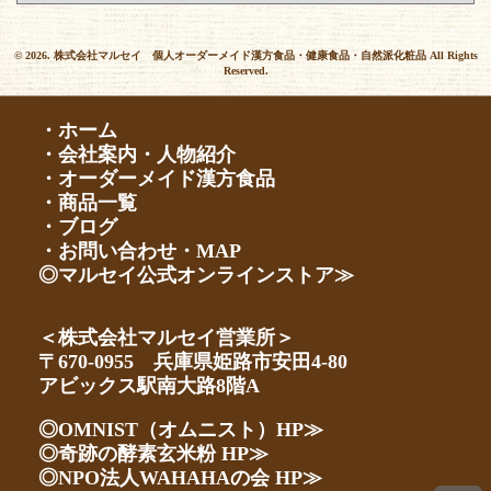
© 2026. 株式会社マルセイ 個人オーダーメイド漢方食品・健康食品・自然派化粧品 All Rights
Reserved.
・ホーム
・会社案内・人物紹介
・オーダーメイド漢方食品
・商品一覧
・ブログ
・お問い合わせ・MAP
◎マルセイ公式オンラインストア≫
＜株式会社マルセイ営業所＞
〒670-0955 兵庫県姫路市安田4-80
アビックス駅南大路8階A
◎OMNIST（オムニスト）HP≫
◎奇跡の酵素玄米粉 HP≫
◎NPO法人WAHAHAの会 HP≫