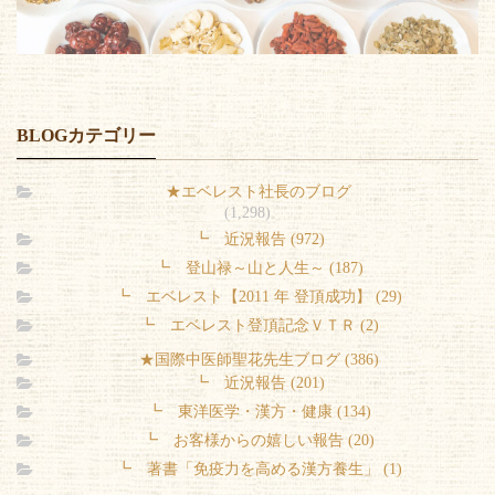
BLOGカテゴリー
★エベレスト社長のブログ
(1,298)
┗ 近況報告 (972)
┗ 登山禄～山と人生～ (187)
┗ エベレスト【2011 年 登頂成功】 (29)
┗ エベレスト登頂記念ＶＴＲ (2)
★国際中医師聖花先生ブログ (386)
┗ 近況報告 (201)
┗ 東洋医学・漢方・健康 (134)
┗ お客様からの嬉しい報告 (20)
┗ 著書「免疫力を高める漢方養生」 (1)