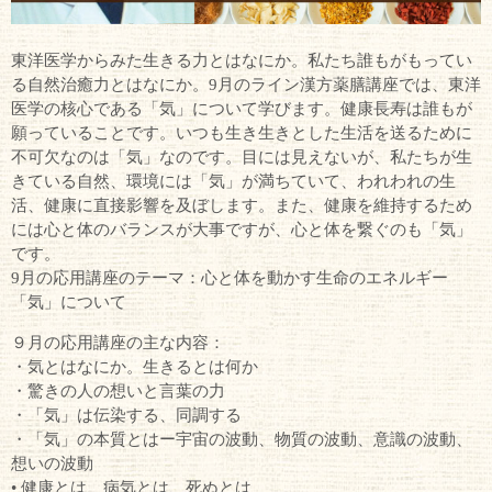
東洋医学からみた生きる力とはなにか。私たち誰もがもってい
る自然治癒力とはなにか。9月のライン漢方薬膳講座では、東洋
医学の核心である「気」について学びます。健康長寿は誰もが
願っていることです。いつも生き生きとした生活を送るために
不可欠なのは「気」なのです。目には見えないが、私たちが生
きている自然、環境には「気」が満ちていて、われわれの生
活、健康に直接影響を及ぼします。また、健康を維持するため
には心と体のバランスが大事ですが、心と体を繋ぐのも「気」
です。
9月の応用講座のテーマ：心と体を動かす生命のエネルギー
「気」について
９月の応用講座の主な内容：
・気とはなにか。生きるとは何か
・驚きの人の想いと言葉の力
・「気」は伝染する、同調する
・「気」の本質とはー宇宙の波動、物質の波動、意識の波動、
想いの波動
• 健康とは、病気とは、死ぬとは