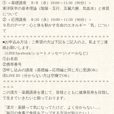
① ＜基礎講座 ９/６（水）10:00～11:30（90分）＞
東洋医学の基本理論（陰陽・五行、五臓六腑、気血水）と体質
について
② ＜応用講座 ９/20（水）10:00～11:30（90分）＞
９月のテーマ：心と体を動かす生命のエネルギー「気」につい
て
＝＝＝＝＝＝＝＝＝＝＝＝＝＝＝＝＝＝＝＝＝＝＝＝＝＝＝＝
■お申込み方法：ご希望の方は下記をご記入の上、私までご連
絡お願いします。
（LINE/facebook/ショートメッセージ/メールなど）
①お名前
②携帯番号
③申し込みの講座（基礎編→応用編と同じ月に受講OK）
④LINE ID（分からない方は空欄でOK）
＝＝＝＝＝＝＝＝＝＝＝＝＝＝＝＝＝＝＝＝＝＝＝＝＝＝＝＝
＝＝＝
この漢方・薬膳講座を通じて、皆様とともに健康長寿を目指し
て生きていきたいと願っております。
「漢方・薬膳って気になってたけど、よく分からない…」
「毎日の食事で免疫をアップする方法が知りたい！」