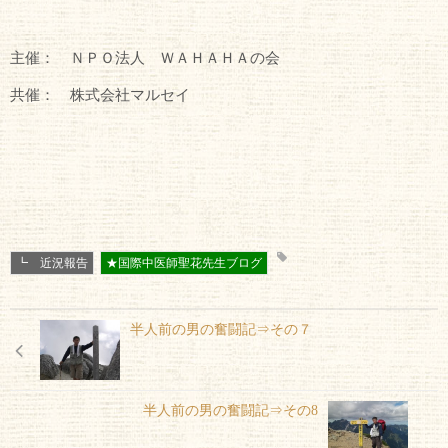
主催
： ＮＰＯ法人 ＷＡＨＡＨＡの会
共催：
株式会社マルセイ
┗ 近況報告
★国際中医師聖花先生ブログ
半人前の男の奮闘記⇒その７
半人前の男の奮闘記⇒その8