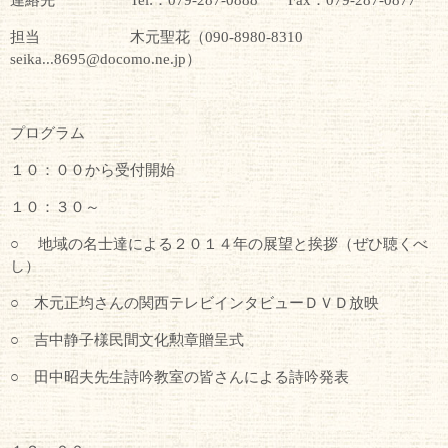
担当 木元聖花（090-8980-8310
seika...8695@docomo.ne.jp）
プログラム
１０：００から受付開始
１０：３０～
○ 地域の名士達による２０１４年の展望と挨拶（ぜひ聴くべ
し）
○ 木元正均さんの関西テレビインタビューＤＶＤ放映
○ 吉中静子様民間文化勲章贈呈式
○ 田中昭夫先生詩吟教室の皆さんによる詩吟発表