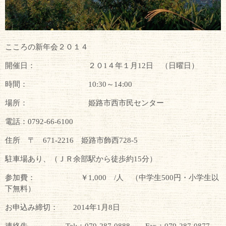
こころの新年会２０１４
開催日： ２０1４年１月12日 （日曜日）
時間： 10:30～14:00
場所： 姫路市西市民センター
電話：0792-66-6100
住所 〒 671-2216 姫路市飾西728-5
駐車場あり、（ＪＲ余部駅から徒歩約15分）
参加費： ￥1,000 /人 （中学生500円・小学生以
下無料）
お申込み締切： 2014年1月8日
連絡先 Tel:：079-287-0888 Fax：079-287-0877