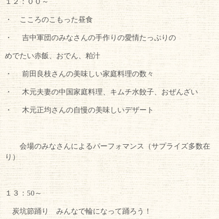
１２：００～
・ こころのこもった昼食
・
吉中軍団のみなさんの手作りの愛情たっぷりの
めでたい赤飯、おでん、粕汁
・
前田良枝さんの美味しい家庭料理の数々
・
木元夫妻の中国家庭料理、キムチ水餃子、おぜんざい
・
木元正均さんの自慢の美味しいデザート
会場のみなさんによるパーフォマンス（サプライズ多数在
り）
１３：50～
炭坑節踊り みんなで輪になって踊ろう！