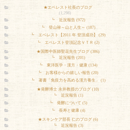
★エベレスト社長のブログ
(1,298)
┗ 近況報告 (972)
┗ 登山禄～山と人生～ (187)
┗ エベレスト【2011 年 登頂成功】 (29)
┗ エベレスト登頂記念ＶＴＲ (2)
★国際中医師聖花先生ブログ (386)
┗ 近況報告 (201)
┗ 東洋医学・漢方・健康 (134)
┗ お客様からの嬉しい報告 (20)
┗ 著書「免疫力を高める漢方養生」 (1)
★発酵博士 永井教授のブログ (10)
┗ 近況報告 (1)
┗ 発酵について (5)
┗ 長寿と健康 (4)
★スキンケア部長 仁のブログ (6)
┗ 近況報告 (3)