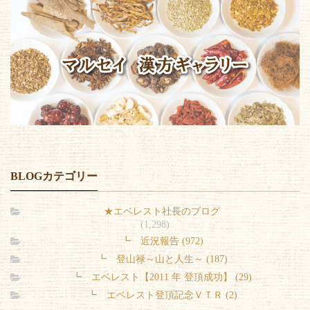
BLOGカテゴリー
★エベレスト社長のブログ
(1,298)
┗ 近況報告 (972)
┗ 登山禄～山と人生～ (187)
┗ エベレスト【2011 年 登頂成功】 (29)
┗ エベレスト登頂記念ＶＴＲ (2)