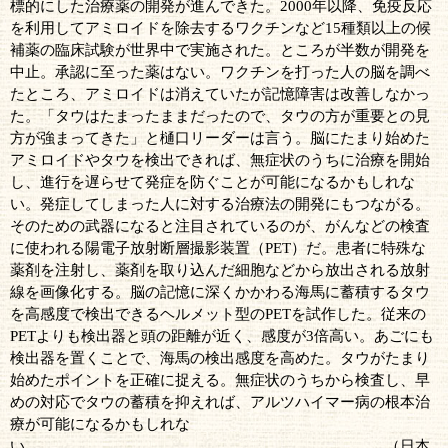
標的にした治療薬の開発が進んできた。
2000
年以降、免疫反応
を利用してアミロイドを除去するワクチンなど
15
種類以上の候
補薬の臨床試験が世界中で実施された。ところが半数が開発を
中止。承認に至った薬はない。ワクチンを打った人の脳を調べ
たところ、アミロイドは消えていたが記憶障害は改善しなかっ
た。「タウはたまったままだったので、タウの方が重要との見
方が強まってきた」と樋口リーダーは言う。脳にたまり始めた
アミロイドやタウを検出できれば、無症状のうちに治療を開始
し、進行を遅らせて発症を防ぐことが可能になるかもしれな
い。発症してしまった人に対する治療法の開発にもつながる。
そのための武器になると注目されているのが、がんなどの検査
に使われる陽電子放射断層撮影装置（
PET
）だ。患者に特殊な
薬剤を注射し、薬剤を取り込んだ細胞などから放出される放射
線を画像化する。脳の記憶に深くかかわる海馬に蓄積するタウ
を高感度で検出できるヘルメット型の
PET
を試作した。従来の
PET
よりも検出器と頭の距離が近く、感度が
3
倍高い。あごにも
検出器を置くことで、海馬の検出感度を高めた。タウがたまり
始めたポイントを正確に捉える。無症状のうちから検査し、早
めの対応でタウの蓄積を抑えれば、アルツハイマー病の根本治
療が可能になるかもしれな
い。 （日本