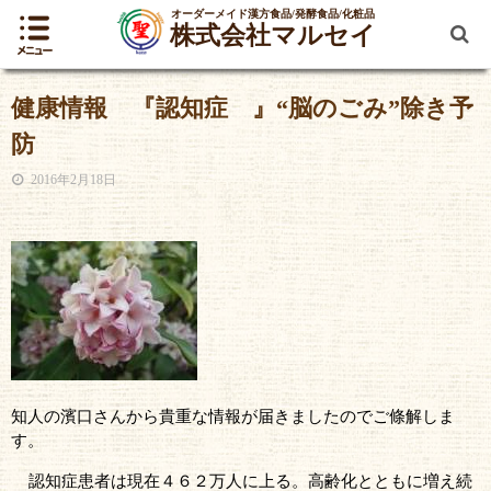
オーダーメイド漢方食品/発酵食品/化粧品
株式会社マルセイ
健康情報 『認知症 』“脳のごみ”除き予
防
2016年2月18日
知人の濱口さんから貴重な情報が届きましたのでご條解しま
す。
認知症患者は現在４６２万人に上る。高齢化とともに増え続