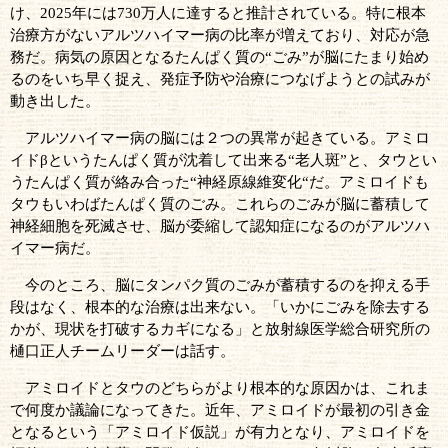
け、
2025
年には
730
万人に達すると推計されている。特に根本
治療方がないアルツハイマー病の比率が増えており、対応が急
務だ。病気の原因となるたんぱく質の“ごみ”が脳にたまり始め
るのをいち早く捉え、発症予防や治療につなげようとの試みが
動き出した。
アルツハイマー病の脳には２つの異常が起きている。アミロ
イドβというたんぱく質が沈着して出来る“老人斑”と、タウとい
うたんぱく質が絡み合った“神経原線維変化“だ。アミロイドも
タウもいわばたんぱく質のごみ。これらのごみが脳に蓄積して
神経細胞を死滅させ、脳が委縮して認知症になるのがアルツハ
イマー病だ。
今のところ、脳にタンパク質のごみが蓄積するのを抑える手
段はなく、根本的な治療は出来ない。「いかにごみを除去する
かが、現状を打破するカギになる」と放射線医学総合研究所の
樋口正人チームリーダーは話す。
アミロイドとタウのどちらがより根本的な原因かは、これま
で何度か議論になってきた。近年、アミロイドが最初の引き金
となるという「アミロイド仮説」が有力となり、アミロイドを