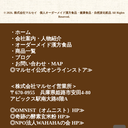
© 2026. 株式会社マルセイ 個人オーダーメイド漢方食品・健康食品・自然派化粧品 All Rights
Reserved.
・ホーム
・会社案内・人物紹介
・オーダーメイド漢方食品
・商品一覧
・ブログ
・お問い合わせ・MAP
◎マルセイ公式オンラインストア≫
＜株式会社マルセイ営業所＞
〒670-0955 兵庫県姫路市安田4-80
アビックス駅南大路8階A
◎OMNIST（オムニスト）HP≫
◎奇跡の酵素玄米粉 HP≫
◎NPO法人WAHAHAの会 HP≫