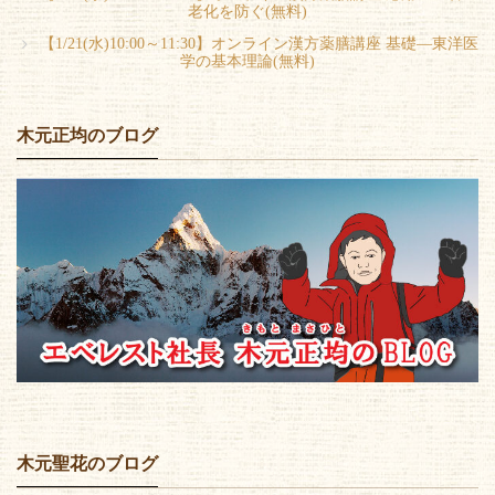
老化を防ぐ(無料)
【1/21(水)10:00～11:30】オンライン漢方薬膳講座 基礎―東洋医
学の基本理論(無料)
木元正均のブログ
木元聖花のブログ