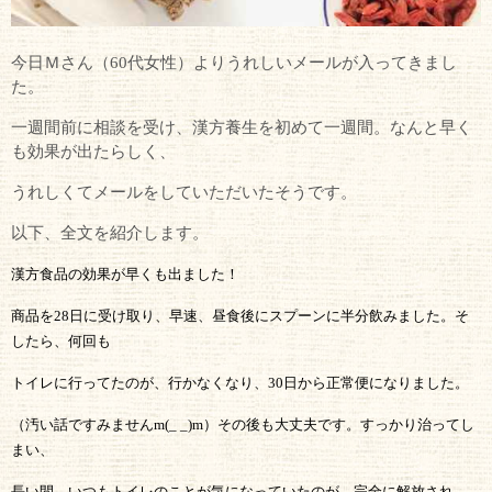
今日Ｍさん（60代女性）よりうれしいメールが入ってきまし
た。
一週間前に相談を受け、漢方養生を初めて一週間。なんと早く
も効果が出たらしく、
うれしくてメールをしていただいたそうです。
以下、全文を紹介します。
漢方食品の効果が早くも出ました！
商品を
28
日に受け取り、早速、昼食後にスプーンに半分飲みました。そ
したら、何回も
トイレに行ってたのが、行かなくなり、
30
日から正常便になりました。
（汚い話ですみません
m(
_ _)m
）その後も大丈夫です。すっかり治ってし
まい、
長い間、いつもトイレのことが気になっていたのが、完全に解放され、