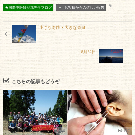
★国際中医師聖花先生ブログ
┗ お客様からの嬉しい報告
小さな奇跡・大きな奇跡
8月32日
こちらの記事もどうぞ
117
0