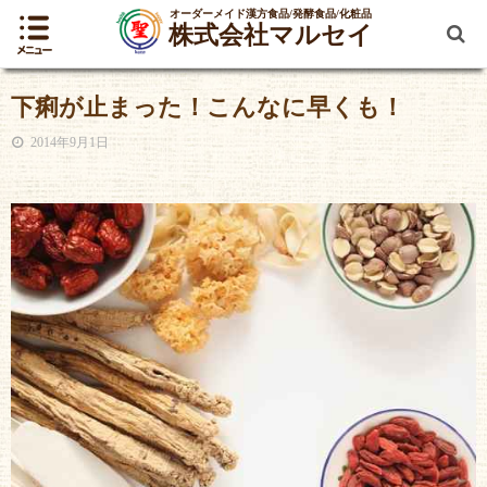
オーダーメイド漢方食品/発酵食品/化粧品
株式会社マルセイ
下痢が止まった！こんなに早くも！
2014年9月1日