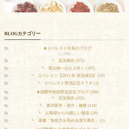
BLOGカテゴリー
★エベレスト社長のブログ
(1,298)
┗ 近況報告 (972)
┗ 登山禄～山と人生～ (187)
┗ エベレスト【2011 年 登頂成功】 (29)
┗ エベレスト登頂記念ＶＴＲ (2)
★国際中医師聖花先生ブログ (386)
┗ 近況報告 (201)
┗ 東洋医学・漢方・健康 (134)
┗ お客様からの嬉しい報告 (20)
┗ 著書「免疫力を高める漢方養生」 (1)