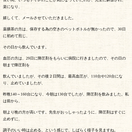
楽になり、
嬉しくて、メールさせていただきました。
薬膳茶の方は、保存する為の空きのペットボトルが無かったので、
30
日
に初めて煎じ、
その日から飲んでいます。
血圧の方は、
29
日に降圧剤をもらいに病院に行きましたので、その日の
朝まで降圧剤を
飲んでいましたが、その後２日間は、最高血圧が、
110
台や
120
台にな
り、止めていましたが、
昨晩
140
～
160
台になり、今朝は
130
台でしたが、降圧剤を飲みました。私
は前から、
朝より晩の方が高いです。先生がおっしゃったように、降圧剤はすぐに
止めずに、
調子のいい時は止める、という感じで、しばらく様子を見ますね。