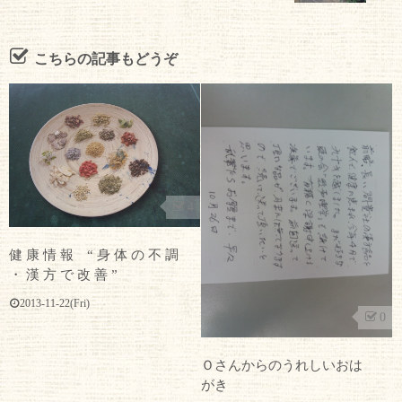
こちらの記事もどうぞ
4
健 康 情 報 “ 身 体 の 不 調
・ 漢 方 で 改 善 ”
2013-11-22(Fri)
0
Ｏさんからのうれしいおは
がき