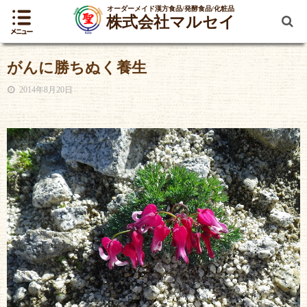
オーダーメイド漢方食品/発酵食品/化粧品
株式会社マルセイ
がんに勝ちぬく養生
2014年8月20日