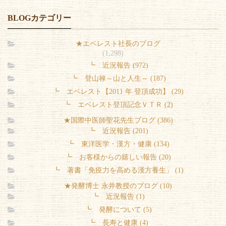
BLOGカテゴリー
★エベレスト社長のブログ
(1,298)
┗ 近況報告 (972)
┗ 登山禄～山と人生～ (187)
┗ エベレスト【2011 年 登頂成功】 (29)
┗ エベレスト登頂記念ＶＴＲ (2)
★国際中医師聖花先生ブログ (386)
┗ 近況報告 (201)
┗ 東洋医学・漢方・健康 (134)
┗ お客様からの嬉しい報告 (20)
┗ 著書「免疫力を高める漢方養生」 (1)
★発酵博士 永井教授のブログ (10)
┗ 近況報告 (1)
┗ 発酵について (5)
┗ 長寿と健康 (4)