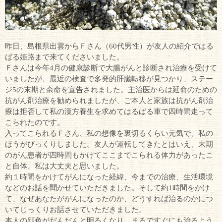
昨日、島根県出雲からＦさん（60代男性）が友人の紹介ではる
ばる姫路まで来てくださいました。
Ｆさんは今年4月の健康診断で大腸がんと診断され治療を受けて
いましたが、最近の検査で多発的肝臓転移が見つかり、ステー
ジ5の末期と余命を宣告されました。主治医からは延命のための
抗がん剤治療を勧められましたが、ご本人と家族は抗がん剤治
療は拒否して私の漢方養生を求めてはるばる車で四時間走って
こられたのです。
入ってこられるＦさん、私の想像を裏切るくらい元気で、私の
ほうがびっくりしました。友人が運転してきたとはいえ、末期
のがん患者が四時間もかけてここまでこられる体力があったこ
と自体、私は大丈夫と思いました。
約１時間をかけてがんになった経緯、今までの治療、生活環境
などのお話を聞かせていただきました。そして約1時間をかけ
て、なぜあなたががんになったのか、どうすれば治るのかにつ
いてじっくりお話させていただきました。
本人の顔色がだんだんと明るくなり、まるですぐにも治るよう