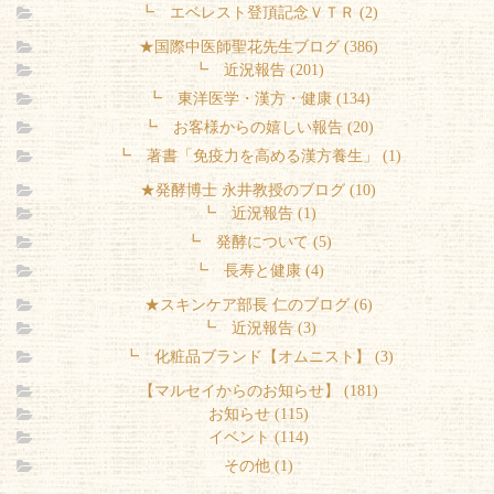
┗ エベレスト登頂記念ＶＴＲ (2)
★国際中医師聖花先生ブログ (386)
┗ 近況報告 (201)
┗ 東洋医学・漢方・健康 (134)
┗ お客様からの嬉しい報告 (20)
┗ 著書「免疫力を高める漢方養生」 (1)
★発酵博士 永井教授のブログ (10)
┗ 近況報告 (1)
┗ 発酵について (5)
┗ 長寿と健康 (4)
★スキンケア部長 仁のブログ (6)
┗ 近況報告 (3)
┗ 化粧品ブランド【オムニスト】 (3)
【マルセイからのお知らせ】 (181)
お知らせ (115)
イベント (114)
その他 (1)