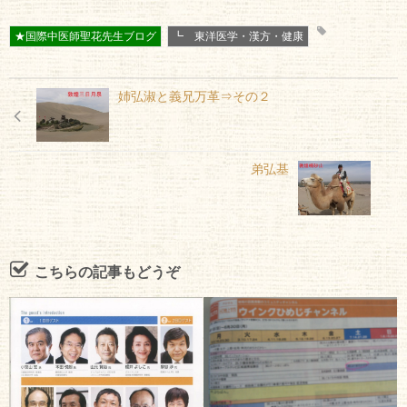
★国際中医師聖花先生ブログ
┗ 東洋医学・漢方・健康
姉弘淑と義兄万革⇒その２
弟弘基
こちらの記事もどうぞ