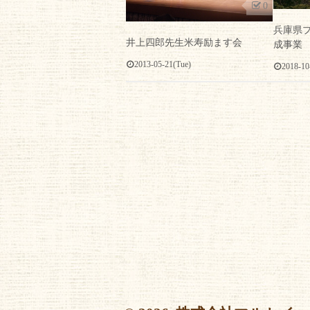
0
兵庫県
井上四郎先生米寿励ます会
成事業
2013-05-21(Tue)
2018-10