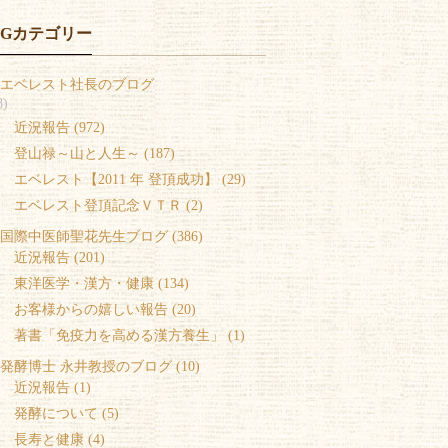
OGカテゴリー
エベレスト社長のブログ
8)
 近況報告 (972)
 登山禄～山と人生～ (187)
 エベレスト【2011 年 登頂成功】 (29)
 エベレスト登頂記念ＶＴＲ (2)
国際中医師聖花先生ブログ (386)
 近況報告 (201)
 東洋医学・漢方・健康 (134)
 お客様からの嬉しい報告 (20)
 著書「免疫力を高める漢方養生」 (1)
発酵博士 永井教授のブログ (10)
 近況報告 (1)
 発酵について (5)
 長寿と健康 (4)