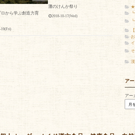
灘のけんか祭り
★
プロから学ぶ創造力育
┗
2018-10-17(Wed)
┗
-19(Fri)
【
お
イ
そ
漢
アー
アー