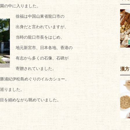
園の中に入りました。
徐福は中国山東省龍口市の
出身だと言われていますが、
当時の龍口市長をはじめ、
地元新宮市、日本各地、香港の
有志から多くの石像、石碑が
寄贈されていました。
漢方
勝浦紀伊松島めぐりのイルカショー、
巡りました。
目を細めながら眺めていました。