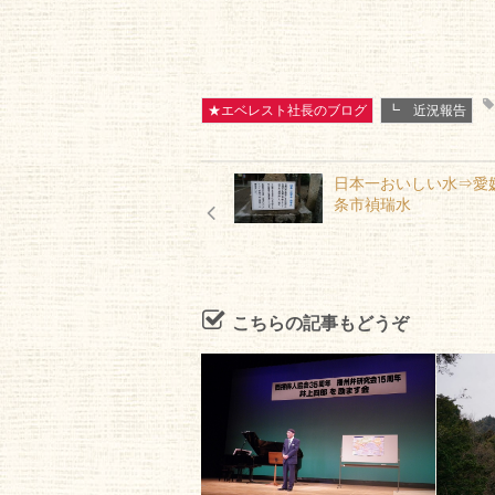
★エベレスト社長のブログ
┗ 近況報告
日本一おいしい水⇒愛
条市禎瑞水
こちらの記事もどうぞ