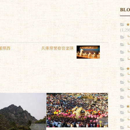
BL
★
(1,29
┗
┗
媛県西
兵庫県警察音楽隊
┗
┗
★
┗
┗
┗
┗
★
┗
┗
0
162
┗