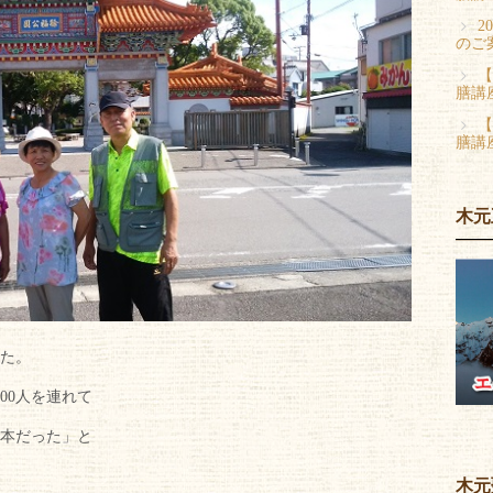
2
のご
【
膳講
【
膳講
木元
た。
00人を連れて
本だった」と
木元