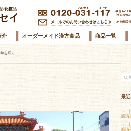
品/化粧品
セイ
紹介
オーダーメイド漢方食品
商品一覧
年の時を経て
最近
【
膳講
【
膳講