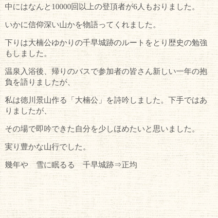
中にはなんと10000回以上の登頂者が6人もおりました。
いかに信仰深い山かを物語ってくれました。
下りは大楠公ゆかりの千早城跡のルートをとり歴史の勉強
もしました。
温泉入浴後、帰りのバスで参加者の皆さん新しい一年の抱
負を語りましたが、
私は徳川景山作る「大楠公」を詩吟しました。下手ではあ
りましたが、
その場で即吟できた自分を少しほめたいと思いました。
実り豊かな山行でした。
幾年や 雪に眠るる 千早城跡⇒正均