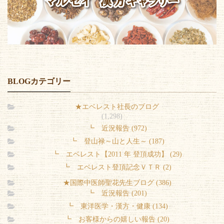
BLOGカテゴリー
★エベレスト社長のブログ
(1,298)
┗ 近況報告 (972)
┗ 登山禄～山と人生～ (187)
┗ エベレスト【2011 年 登頂成功】 (29)
┗ エベレスト登頂記念ＶＴＲ (2)
★国際中医師聖花先生ブログ (386)
┗ 近況報告 (201)
┗ 東洋医学・漢方・健康 (134)
┗ お客様からの嬉しい報告 (20)