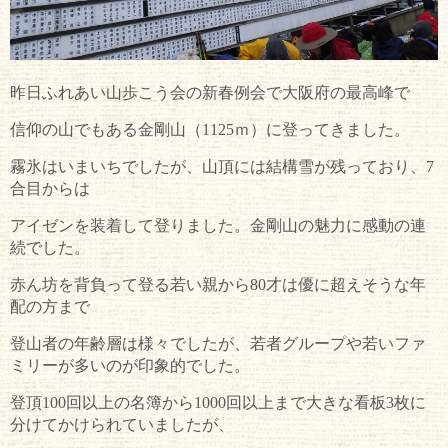
昨日ふれあい山歩こう会の新春例会で大阪府の最高峰で
信仰の山でもある金剛山（1125ｍ）に登ってきました。
霧氷はいまいちでしたが、山頂には結構雪が残っており、7
合目からは
アイゼンを装着して登りました。金剛山の魅力に感動の連
続でした。
赤ん坊を背負って登る若い親から80才は優に超えそうな年
配の方まで
登山者の年齢層は様々でしたが、若者グループや若いファ
ミリーが多いのが印象的でした。
登頂100回以上の名簿から1000回以上まで大きな看板3枚に
分けてかけられていましたが、