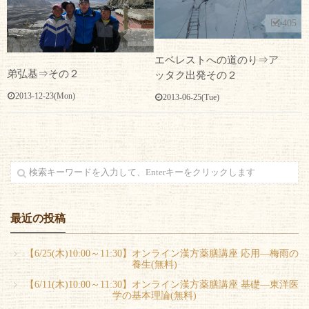
405
0
エベレストへの道のり⇒ア
弟弘基⇒その２
ッタク出発その２
2013-12-23(Mon)
2013-06-25(Tue)
最近の投稿
【6/25(木)10:00～11:30】オンライン漢方薬膳講座 応用―梅雨の
養生(無料)
【6/11(木)10:00～11:30】オンライン漢方薬膳講座 基礎―東洋医
学の基本理論(無料)