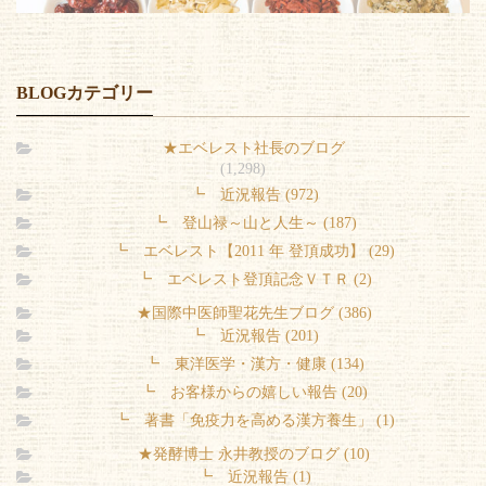
BLOGカテゴリー
★エベレスト社長のブログ
(1,298)
┗ 近況報告 (972)
┗ 登山禄～山と人生～ (187)
┗ エベレスト【2011 年 登頂成功】 (29)
┗ エベレスト登頂記念ＶＴＲ (2)
★国際中医師聖花先生ブログ (386)
┗ 近況報告 (201)
┗ 東洋医学・漢方・健康 (134)
┗ お客様からの嬉しい報告 (20)
┗ 著書「免疫力を高める漢方養生」 (1)
★発酵博士 永井教授のブログ (10)
┗ 近況報告 (1)