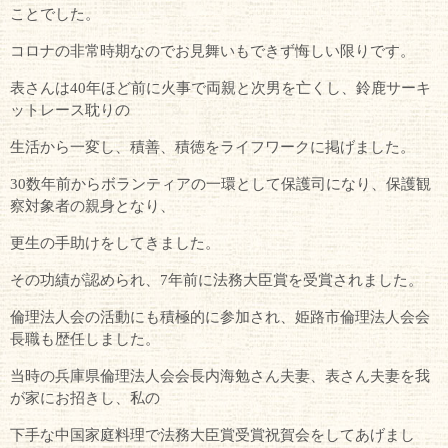
ことでした。
コロナの非常時期なのでお見舞いもできず悔しい限りです。
表さんは40年ほど前に火事で両親と次男を亡くし、鈴鹿サーキ
ットレース耽りの
生活から一変し、積善、積徳をライフワークに掲げました。
30数年前からボランティアの一環として保護司になり、保護観
察対象者の親身となり、
更生の手助けをしてきました。
その功績が認められ、7年前に法務大臣賞を受賞されました。
倫理法人会の活動にも積極的に参加され、姫路市倫理法人会会
長職も歴任しました。
当時の兵庫県倫理法人会会長内海勉さん夫妻、表さん夫妻を我
が家にお招きし、私の
下手な中国家庭料理で法務大臣賞受賞祝賀会をしてあげまし