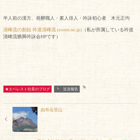
半人前の漢方、発酵職人・素人俳人・吟詠初心者 木元正均
清峰流の創始 吟道清峰流 (eonet.ne.jp)
（私が所属している吟道
清峰流猶興吟詠会
HP
です）
★エベレスト社長のブログ
┗ 近況報告
由布岳登山