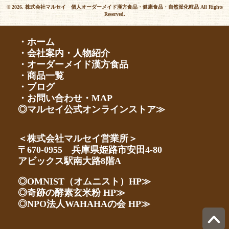
© 2026. 株式会社マルセイ 個人オーダーメイド漢方食品・健康食品・自然派化粧品 All Rights
Reserved.
・ホーム
・会社案内・人物紹介
・オーダーメイド漢方食品
・商品一覧
・ブログ
・お問い合わせ・MAP
◎マルセイ公式オンラインストア≫
＜株式会社マルセイ営業所＞
〒670-0955 兵庫県姫路市安田4-80
アビックス駅南大路8階A
◎OMNIST（オムニスト）HP≫
◎奇跡の酵素玄米粉 HP≫
◎NPO法人WAHAHAの会 HP≫