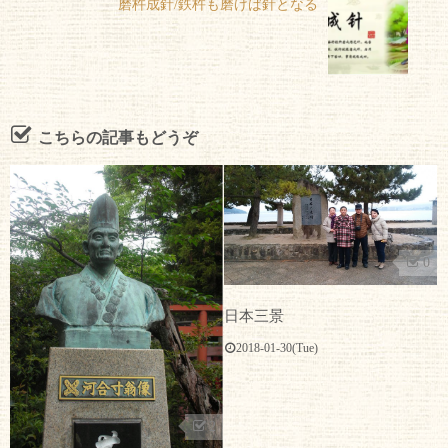
磨杵成針/鉄杵も磨けば針となる
こちらの記事もどうぞ
0
日本三景
2018-01-30(Tue)
2