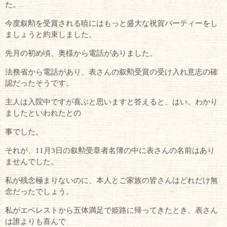
た。
今度叙勲を受賞される暁にはもっと盛大な祝賀パーティーをし
ましょうと約束しました。
先月の初め頃、奥様から電話がありました。
法務省から電話があり、表さんの叙勲受賞の受け入れ意志の確
認だったそうです。
主人は入院中ですが喜ぶと思いますと答えると、はい、わかり
ましたといわれたとの
事でした。
それが、11月3日の叙勲受章者名簿の中に表さんの名前はあり
ませんでした。
私が残念極まりないのに、本人とご家族の皆さんはどれだけ無
念だったでしょう。
私がエベレストから五体満足で姫路に帰ってきたとき、表さん
は誰よりも喜んで