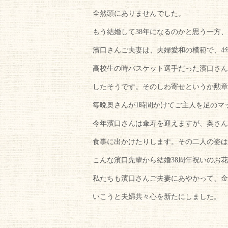
全然頭にありませんでした。
もう結婚して38年になるのかと思う一方
濱口さんご夫妻は、夫婦愛和の模範で、4
高校生の時バスケット選手だった濱口さん
したそうです。そのしわ寄せというか勲章
毎晩奥さんが1時間かけてご主人を足のマ
今年濱口さんは傘寿を迎えますが、奥さん
食事に出かけたりします。その二人の姿は
こんな濱口先輩から結婚38周年祝いのお
私たちも濱口さんご夫妻にあやかって、金
いこうと夫婦共々心を新たにしました。