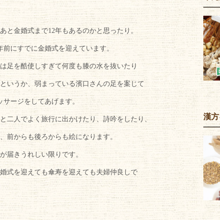
、あと金婚式まで12年もあるのかと思ったり。
年前にすでに金婚式を迎えています。
は足を酷使しすぎて何度も膝の水を抜いたり
というか、弱まっている濱口さんの足を案じて
ッサージをしてあげます。
漢方
と二人でよく旅行に出かけたり、詩吟をしたり、
、前からも後ろからも絵になります。
花が届きうれしい限りです。
婚式を迎えても傘寿を迎えても夫婦仲良しで