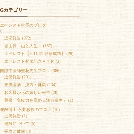
OGカテゴリー
エベレスト社長のブログ
8)
 近況報告 (972)
 登山禄～山と人生～ (187)
 エベレスト【2011 年 登頂成功】 (29)
 エベレスト登頂記念ＶＴＲ (2)
国際中医師聖花先生ブログ (386)
 近況報告 (201)
 東洋医学・漢方・健康 (134)
 お客様からの嬉しい報告 (20)
 著書「免疫力を高める漢方養生」 (1)
発酵博士 永井教授のブログ (10)
 近況報告 (1)
 発酵について (5)
 長寿と健康 (4)