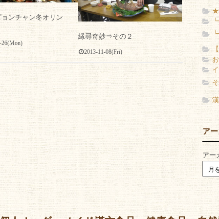
36
★
ピョンチャン冬オリン
┗
┗
縁尋奇妙⇒その２
-26(Mon)
【
2013-11-08(Fri)
お
イ
そ
漢
アー
アー