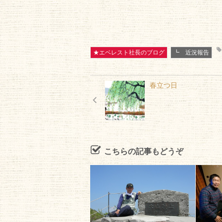
★エベレスト社長のブログ
┗ 近況報告
春立つ日
こちらの記事もどうぞ