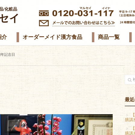
品/化粧品
セイ
紹介
オーダーメイド漢方食品
商品一覧
周年記念日
最近
【
膳講
【
膳講