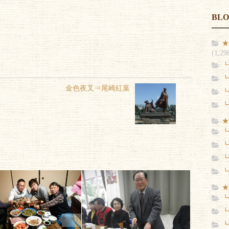
BL
★
(1,29
┗
┗
金色夜叉⇒尾崎紅葉
┗
┗
★
┗
┗
┗
┗
★
┗
┗
0
┗