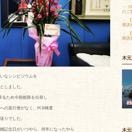
2
のご
【
膳講
【
膳講
木元
いなシンピジウムを
としました。
戻るため今朝姫路を出発し
への直行便がなく、PCR検査
送りでした。
婚記念日がいつやら、何年になったやら
木元