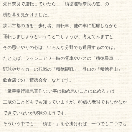
先日奈良で運転していたら、「積徳運転奈良の道」の
横断幕を見かけました。
狭い古都の道を、歩行者、自転車、他の車に配慮しながら
運転しましょうということでしょうが、考えてみますと
その思いやりの心は、いろんな分野でも通用するのでは。
たとえば、ラッシュアワー時の電車やバスの「積徳乗車」、
野球やサッカーの観戦の「積徳観戦」、登山の「積徳登山」、
飲食店での「積徳会食」などです。
「衆善奉行諸悪莫作/よい事は勧め悪いことは止める」は
三歳のことどもでも知っていますが、80歳の老翁でもなかなか
できていないが現状のようです。
そういう中でも、「積徳～」を心掛ければ、一つでも二つでも