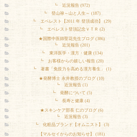
┗ 近況報告 (972)
┗ 登山禄～山と人生～ (187)
┗ エベレスト【2011 年 登頂成功】 (29)
┗ エベレスト登頂記念ＶＴＲ (2)
★国際中医師聖花先生ブログ (386)
┗ 近況報告 (201)
┗ 東洋医学・漢方・健康 (134)
┗ お客様からの嬉しい報告 (20)
┗ 著書「免疫力を高める漢方養生」 (1)
★発酵博士 永井教授のブログ (10)
┗ 近況報告 (1)
┗ 発酵について (5)
┗ 長寿と健康 (4)
★スキンケア部長 仁のブログ (6)
┗ 近況報告 (3)
┗ 化粧品ブランド【オムニスト】 (3)
【マルセイからのお知らせ】 (181)