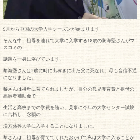
9月から中国の大学入学シーズンが始まります。
そんな中、祖母を連れて大学に入学する18歳の黎海堅さんがマ
スコミの
話題を一身に浴びています。
黎海堅さんは2歳に時に出稼ぎに出た父に死なれ、母も音信不通
になりました。
黎さんは祖母に育てられましたが、自分の孤児養育費と祖母の
高齢者補助金で
生活と高校までの学費を賄い、見事に今年の大学センター試験
に合格し、念願の
漢方薬科大学に入学することになりました。
黎さんは、祖母が育ててくれたおかげで私は大学に入ることが