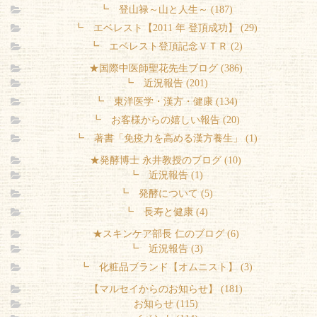
┗ 登山禄～山と人生～ (187)
┗ エベレスト【2011 年 登頂成功】 (29)
┗ エベレスト登頂記念ＶＴＲ (2)
★国際中医師聖花先生ブログ (386)
┗ 近況報告 (201)
┗ 東洋医学・漢方・健康 (134)
┗ お客様からの嬉しい報告 (20)
┗ 著書「免疫力を高める漢方養生」 (1)
★発酵博士 永井教授のブログ (10)
┗ 近況報告 (1)
┗ 発酵について (5)
┗ 長寿と健康 (4)
★スキンケア部長 仁のブログ (6)
┗ 近況報告 (3)
┗ 化粧品ブランド【オムニスト】 (3)
【マルセイからのお知らせ】 (181)
お知らせ (115)