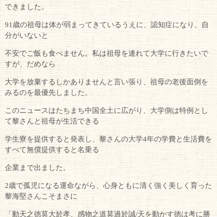
できました。
91歳の祖母は体が弱まってきているうえに、認知症になり、自
分がいないと
不安でご飯も食べません。私は祖母を連れて大学に行きたいで
すが、だめなら
大学を放棄するしかありませんと言い張り、祖母の老後面倒を
みるのを最優先しました。
このニュースはたちまち中国全土に広がり、大学側は特例とし
て黎さんと祖母が生活できる
学生寮を提供すると発表し、黎さんの大学4年の学費と生活費を
すべて無償提供すると名乗る
企業まで出ました。
2歳で孤児になる運命ながら、心身ともに清く強く美しく育った
黎海堅さんこそまさに
「動天之徳莫大於孝、感物之道莫過於誠/天を動かす徳は考に勝