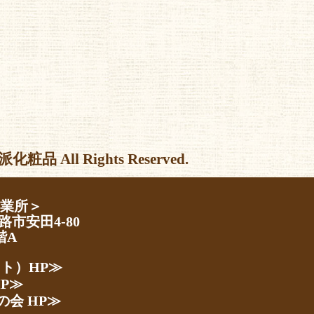
l Rights Reserved.
営業所＞
路市安田4-80
階A
スト）HP≫
P≫
の会 HP≫