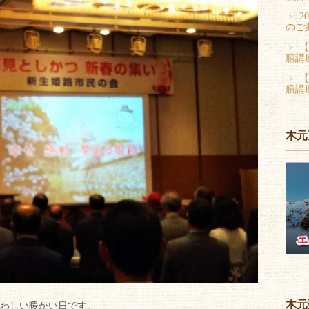
2
のご
【
膳講
【
膳講
木元
木元
わしい暖かい日です。