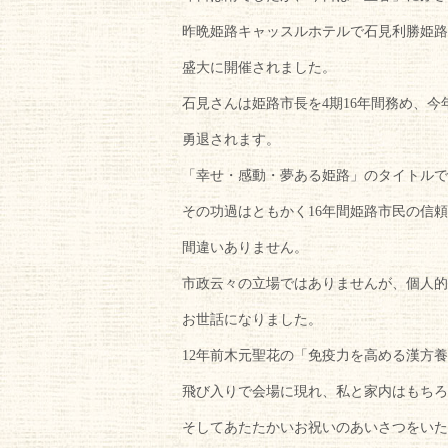
昨晩姫路キャッスルホテルで石見利勝姫路
盛大に開催されました。
石見さんは姫路市長を4期16年間務め、今
勇退されます。
「幸せ・感動・夢ある姫路」のタイトルで
その功過はともかく16年間姫路市民の信
間違いありません。
市政云々の立場ではありませんが、個人的
お世話になりました。
12年前木元聖花の「免疫力を高める漢方
飛び入りで会場に現れ、私と家内はもちろ
そしてあたたかいお祝いのあいさつをいた