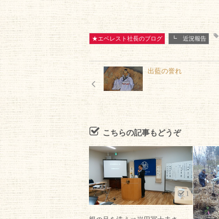
★エベレスト社長のブログ
┗ 近況報告
出藍の誉れ
こちらの記事もどうぞ
1