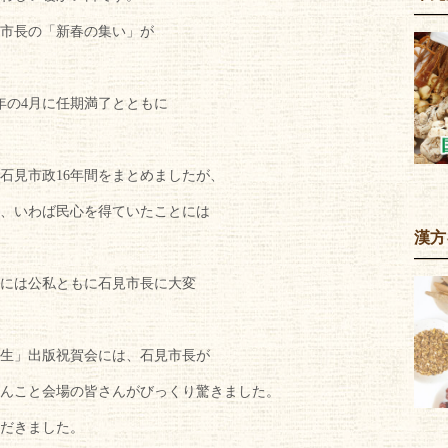
市長の「新春の集い」が
年の4月に任期満了とともに
石見市政16年間をまとめましたが、
頼、いわば民心を得ていたことには
漢方
には公私ともに石見市長に大変
養生」出版祝賀会には、石見市長が
んこと会場の皆さんがびっくり驚きました。
だきました。