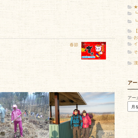
★
┗
┗
【
お
イ
春節
そ
漢
アー
アー
213
0