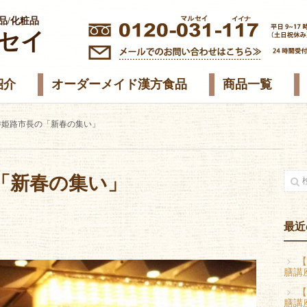
品/化粧品
セイ
紹介
オーダーメイド漢方食品
商品一覧
勝姫路市長の「新春の集い」
「新春の集い」
最近
【
膳講
【
膳講