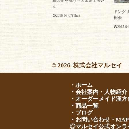
親の足を洗う⇒岩田冨士夫さ
ん
ドング
2016-07-07(Thu)
樹会
2015-04
© 2026. 株式会社マルセイ 
・ホーム
・会社案内・人物紹介
・オーダーメイド漢方
・商品一覧
・ブログ
・お問い合わせ・MAP
◎マルセイ公式オンラ