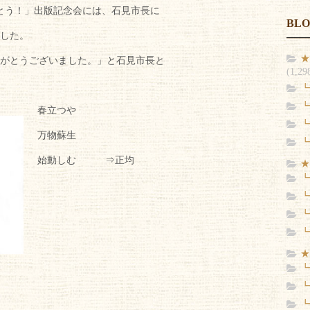
とう！」出版記念会には、石見市長に
BL
した。
★
りがとうございました。」と石見市長と
(1,29
┗
┗
春立つや
┗
万物蘇生
┗
始動しむ ⇒正均
★
┗
┗
┗
┗
★
┗
┗
┗