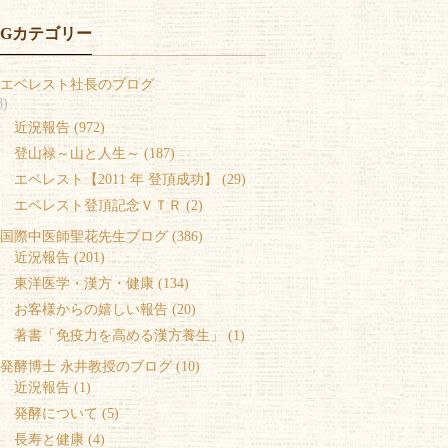
OGカテゴリー
エベレスト社長のブログ
8)
 近況報告 (972)
 登山禄～山と人生～ (187)
 エベレスト【2011 年 登頂成功】 (29)
 エベレスト登頂記念ＶＴＲ (2)
国際中医師聖花先生ブログ (386)
 近況報告 (201)
 東洋医学・漢方・健康 (134)
 お客様からの嬉しい報告 (20)
 著書「免疫力を高める漢方養生」 (1)
発酵博士 永井教授のブログ (10)
 近況報告 (1)
 発酵について (5)
 長寿と健康 (4)