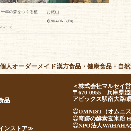
お旅山
リ千年の森をつくる植
2014-06-13(Fri)
-19(Sun)
個人オーダーメイド漢方食品・健康食品・自然派化粧品 Al
＜株式会社マルセイ
〒670-0955 兵庫県姫
アビックス駅南大路8
食品
◎OMNIST（オムニ
◎奇跡の酵素玄米粉 H
◎NPO法人WAHAHA
インストア≫