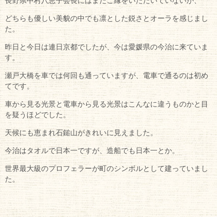
長野県中村八恵子会長にはまだご縁をいただいていないが、
どちらも優しい美貌の中でも凛とした鋭さとオーラを感じまし
た。
昨日と今日は連日京都でしたが、今は愛媛県の今治に来ていま
す。
瀬戸大橋を車では何回も通っていますが、電車で通るのは初め
てです。
車から見る光景と電車から見る光景はこんなに違うものかと目
を疑うほどでした。
天候にも恵まれ石鎚山がきれいに見えました。
今治はタオルで日本一ですが、造船でも日本一とか。
世界最大級のプロフェラーが町のシンボルとして建っていまし
た。