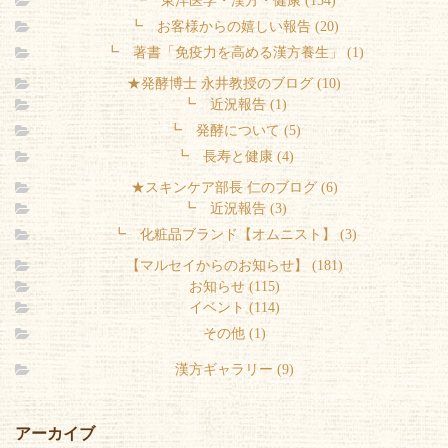
┗ 東洋医学・漢方・健康 (134)
┗ お客様からの嬉しい報告 (20)
┗ 著書「免疫力を高める漢方養生」 (1)
★発酵博士 永井教授のブログ (10)
┗ 近況報告 (1)
┗ 発酵について (5)
┗ 長寿と健康 (4)
★スキンケア部長 仁のブログ (6)
┗ 近況報告 (3)
┗ 化粧品ブランド【オムニスト】 (3)
【マルセイからのお知らせ】 (181)
お知らせ (115)
イベント (114)
その他 (1)
漢方ギャラリー (9)
アーカイブ