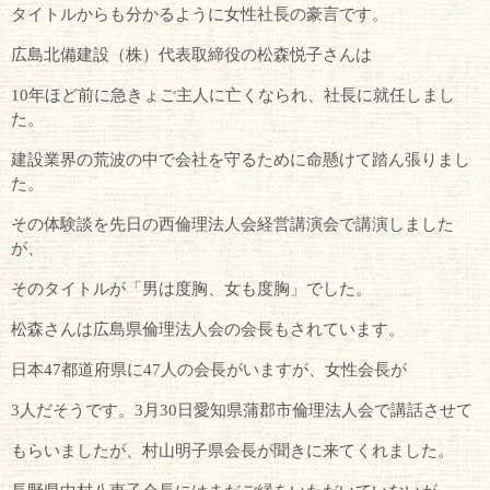
タイトルからも分かるように女性社長の豪言です。
広島北備建設（株）代表取締役の松森悦子さんは
10年ほど前に急きょご主人に亡くなられ、社長に就任しまし
た。
建設業界の荒波の中で会社を守るために命懸けて踏ん張りまし
た。
その体験談を先日の西倫理法人会経営講演会で講演しました
が、
そのタイトルが「男は度胸、女も度胸」でした。
松森さんは広島県倫理法人会の会長もされています。
日本47都道府県に47人の会長がいますが、女性会長が
3人だそうです。3月30日愛知県蒲郡市倫理法人会で講話させて
もらいましたが、村山明子県会長が聞きに来てくれました。