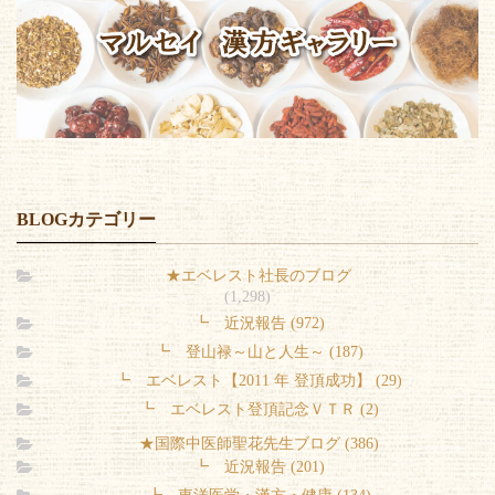
BLOGカテゴリー
★エベレスト社長のブログ
(1,298)
┗ 近況報告 (972)
┗ 登山禄～山と人生～ (187)
┗ エベレスト【2011 年 登頂成功】 (29)
┗ エベレスト登頂記念ＶＴＲ (2)
★国際中医師聖花先生ブログ (386)
┗ 近況報告 (201)