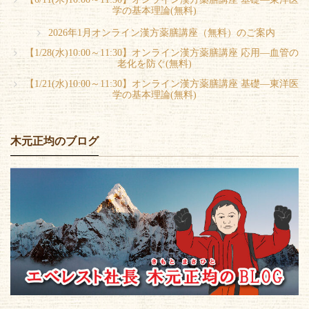
学の基本理論(無料)
2026年1月オンライン漢方薬膳講座（無料）のご案内
【1/28(水)10:00～11:30】オンライン漢方薬膳講座 応用―血管の
老化を防ぐ(無料)
【1/21(水)10:00～11:30】オンライン漢方薬膳講座 基礎―東洋医
学の基本理論(無料)
木元正均のブログ