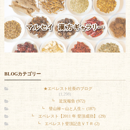
BLOGカテゴリー
★エベレスト社長のブログ
(1,298)
┗ 近況報告 (972)
┗ 登山禄～山と人生～ (187)
┗ エベレスト【2011 年 登頂成功】 (29)
┗ エベレスト登頂記念ＶＴＲ (2)