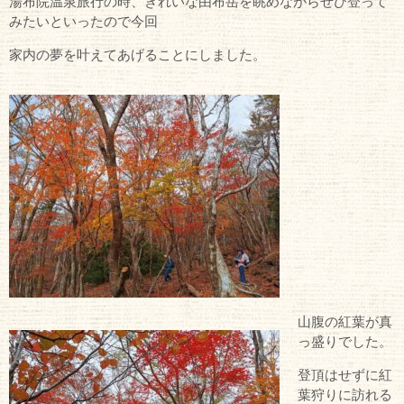
湯布院温泉旅行の時、きれいな由布岳を眺めながらぜひ登って
みたいといったので今回
家内の夢を叶えてあげることにしました。
山腹の紅葉が真
っ盛りでした。
登頂はせずに紅
葉狩りに訪れる