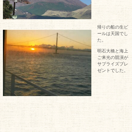
帰りの船の生ビ
ールは天国でし
た。
明石大橋と海上
ご来光の競演が
サプライズプレ
ゼントでした。