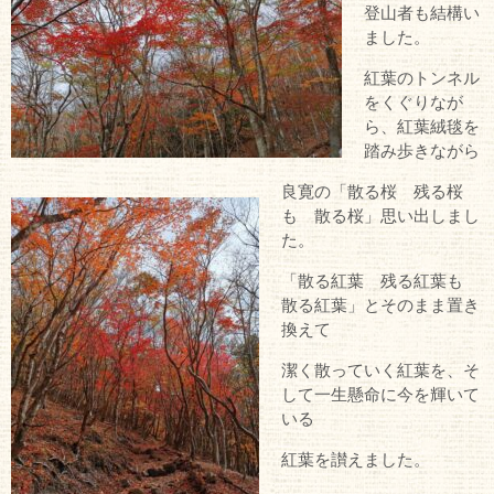
登山者も結構い
ました。
紅葉のトンネル
をくぐりなが
ら、紅葉絨毯を
踏み歩きながら
良寛の「散る桜 残る桜
も 散る桜」思い出しまし
た。
「散る紅葉 残る紅葉も
散る紅葉」とそのまま置き
換えて
潔く散っていく紅葉を、そ
して一生懸命に今を輝いて
いる
紅葉を讃えました。