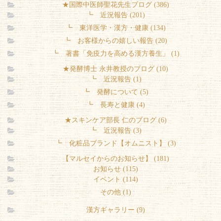
★国際中医師聖花先生ブログ (386)
┗ 近況報告 (201)
┗ 東洋医学・漢方・健康 (134)
┗ お客様からの嬉しい報告 (20)
┗ 著書「免疫力を高める漢方養生」 (1)
★発酵博士 永井教授のブログ (10)
┗ 近況報告 (1)
┗ 発酵について (5)
┗ 長寿と健康 (4)
★スキンケア部長 仁のブログ (6)
┗ 近況報告 (3)
┗ 化粧品ブランド【オムニスト】 (3)
【マルセイからのお知らせ】 (181)
お知らせ (115)
イベント (114)
その他 (1)
漢方ギャラリー (9)