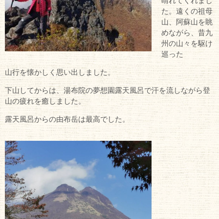
晴れてくれまし
た。遠くの祖母
山、阿蘇山を眺
めながら、昔九
州の山々を駆け
巡った
山行を懐かしく思い出しました。
下山してからは、湯布院の夢想園露天風呂で汗を流しながら登
山の疲れを癒しました。
露天風呂からの由布岳は最高でした。