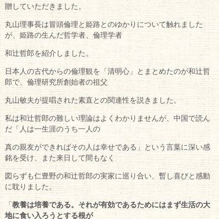
贈していただきました。
丸山理事長は冒頭倫理と姫路とのゆかりについて触れました
が、姫路の生んだ哲学者、倫理学者
和辻哲郎を紹介しました。
日本人の古代からの倫理観を「清明心」とまとめたのが和辻哲
郎で、倫理研究所創始者の祖父
丸山敏夫が提唱された素直との関連性を説きました。
私は和辻哲郎の難しい理論はよくわかりませんが、中国で読ん
だ「人は一生涯のうち一人の
真の親友ができればその人は幸せである」という言葉に深い感
銘を受け、また来日して間もなく
図らずも仁豊野の和辻哲郎の実家に巡り合い、暫し喜びと感動
に耽りました。
「
教養は培養である。
それが有効であるためには
まず生活の大
地に食い入ろう
とする根が