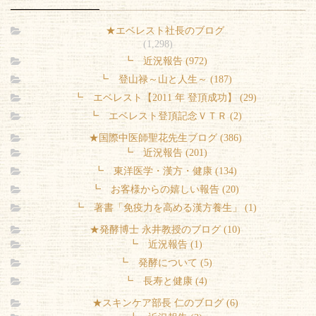
★エベレスト社長のブログ
(1,298)
┗ 近況報告 (972)
┗ 登山禄～山と人生～ (187)
┗ エベレスト【2011 年 登頂成功】 (29)
┗ エベレスト登頂記念ＶＴＲ (2)
★国際中医師聖花先生ブログ (386)
┗ 近況報告 (201)
┗ 東洋医学・漢方・健康 (134)
┗ お客様からの嬉しい報告 (20)
┗ 著書「免疫力を高める漢方養生」 (1)
★発酵博士 永井教授のブログ (10)
┗ 近況報告 (1)
┗ 発酵について (5)
┗ 長寿と健康 (4)
★スキンケア部長 仁のブログ (6)