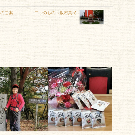
座のご案
二つのもの⇒坂村真民