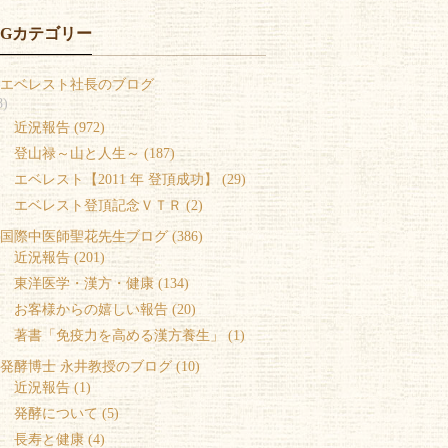
OGカテゴリー
エベレスト社長のブログ
8)
 近況報告 (972)
 登山禄～山と人生～ (187)
 エベレスト【2011 年 登頂成功】 (29)
 エベレスト登頂記念ＶＴＲ (2)
国際中医師聖花先生ブログ (386)
 近況報告 (201)
 東洋医学・漢方・健康 (134)
 お客様からの嬉しい報告 (20)
 著書「免疫力を高める漢方養生」 (1)
発酵博士 永井教授のブログ (10)
 近況報告 (1)
 発酵について (5)
 長寿と健康 (4)