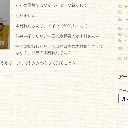
ただの偶然ではなかったような気がして
★
┗
なりません。
┗
木村秋則さんは、ドイツで6000人の前で
【
お
熱弁を振ったり、中国の政界要人が木村さんを
イ
中国に招待したり、もはや日本の木村秋則さんで
そ
はなく、世界の木村秋則さんに
漢
うえで、少しでもかかわらせて頂くことを
アー
アー