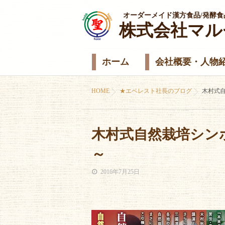
オーダーメイド漢方食品/発酵食
株式会社マル
ホーム
会社概要・人物
HOME
★エベレスト社長のブログ
木村式自
木村式自然栽培シンポジ
～
2016年7月25日