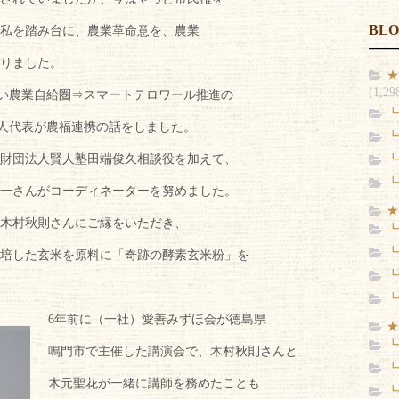
BL
私を踏み台に、農業革命意を、農業
りました。
★
(1,29
強い農業自給圏⇒スマートテロワール推進の
┗
康人代表が農福連携の話をしました。
┗
財団法人賢人塾田端俊久相談役を加えて、
┗
┗
一さんがコーディネーターを努めました。
★
木村秋則さんにご縁をいただき、
┗
┗
培した玄米を原料に「奇跡の酵素玄米粉」を
┗
┗
6年前に（一社）愛善みずほ会が徳島県
★
┗
鳴門市で主催した講演会で、木村秋則さんと
┗
木元聖花が一緒に講師を務めたことも
┗