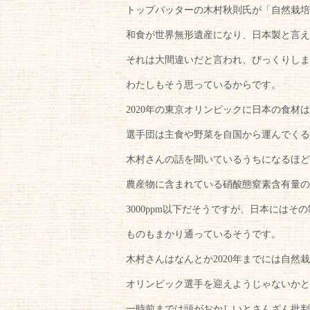
トップバッターの木村秋則氏が「自然栽培 t
和食が世界無形遺産になり、日本製と言え
それは大間違いだと言われ、びっくりしま
わたしもそう思っているからです。
2020年の東京オリンピックに日本の食材
選手団は主食や野菜を自国から運んでくる
木村さんの話を聞いているうちになるほど
農産物に含まれている硝酸態窒素含有量の
3000ppm以下だそうですが、日本にはその制
ものもまかり通っているそうです。
木村さんはなんとか2020年までには自然
オリンピック選手を迎えようじゃないかと
一時前までは頭がおかしいとさんざん批判