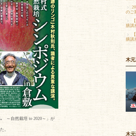
2
のご
【
膳講
【
膳講
木元
～自然栽培 to 2020～」が
た。
木元