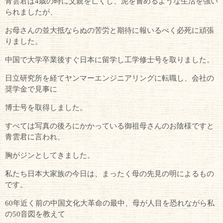
青雲君は4歳の時に父親を亡くし、泥を嘗めるような生活を強い
られましたが、
お母さんの並大抵ならぬの苦労と期待に報いるべく必死に頑張
りました。
中国で大学卒業後すぐ日本に留学し工学修士号を取りました。
日立研究所を経てヤンマーエンジニアリングに転職し、会社の
奨学金で見事に
博士号を取得しました。
すべては写真の後ろにかかっている御祖母さんのお陰様ですと
青雲君に言われ、
胸がジンとしてきました。
私たち日本大家族の今日は、まったく母の先見の明によるもの
です。
60年近く前の中国文化大革命の最中、母が人目を恐れながら私
の50音図を教えて