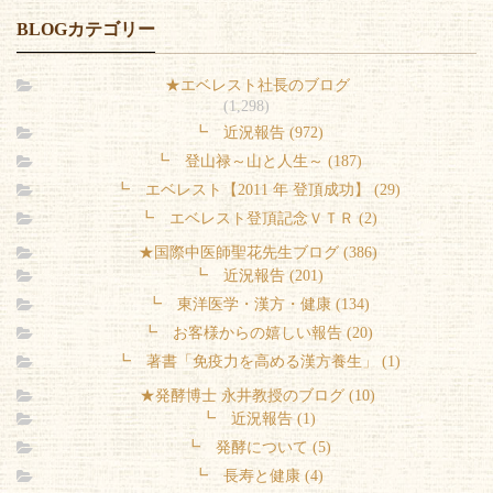
BLOGカテゴリー
★エベレスト社長のブログ
(1,298)
┗ 近況報告 (972)
┗ 登山禄～山と人生～ (187)
┗ エベレスト【2011 年 登頂成功】 (29)
┗ エベレスト登頂記念ＶＴＲ (2)
★国際中医師聖花先生ブログ (386)
┗ 近況報告 (201)
┗ 東洋医学・漢方・健康 (134)
┗ お客様からの嬉しい報告 (20)
┗ 著書「免疫力を高める漢方養生」 (1)
★発酵博士 永井教授のブログ (10)
┗ 近況報告 (1)
┗ 発酵について (5)
┗ 長寿と健康 (4)