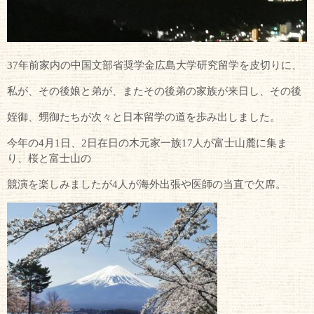
37年前家内の中国文部省奨学金広島大学研究留学を皮切りに、
私が、その後娘と弟が、またその後弟の家族が来日し、その後
姪御、甥御たちが次々と日本留学の道を歩み出しました。
今年の4月1日、2日在日の木元家一族17人が富士山麓に集ま
り、桜と富士山の
競演を楽しみましたが4人が海外出張や医師の当直で欠席。