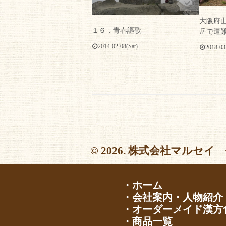
0
大阪府
１６．青春謳歌
岳で遭
2014-02-08(Sat)
2018-03
© 2026. 株式会社マルセイ 
・ホーム
・会社案内・人物紹介
・オーダーメイド漢方
・商品一覧