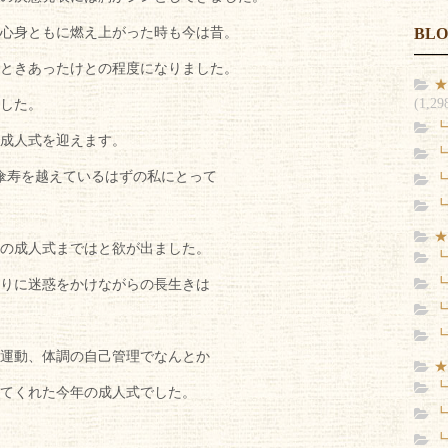
心身ともに燃え上がった時も今は昔。
BL
ときあったけとの程度になりました。
★
(1,29
した。
┗
で成人式を迎えます。
┗
後傘寿を越えているはずの私にとって
┗
┗
★
の成人式まではと欲が出ました。
┗
┗
りに迷惑をかけながらの長生きは
┗
┗
運動、体調の自己管理でなんとか
★
┗
てくれた今年の成人式でした。
┗
┗