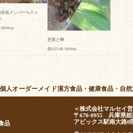
山岳会メンバーら八ヶ
難
-26(Mon)
芭蕉と蝉
2022-08-10(Wed)
個人オーダーメイド漢方食品・健康食品・自然派化粧品 Al
＜株式会社マルセイ
〒670-0955 兵庫県姫
アビックス駅南大路8
食品