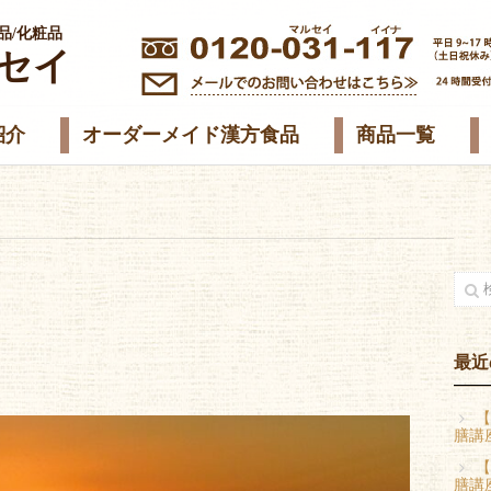
品/化粧品
セイ
紹介
オーダーメイド漢方食品
商品一覧
最近
【
膳講
【
膳講