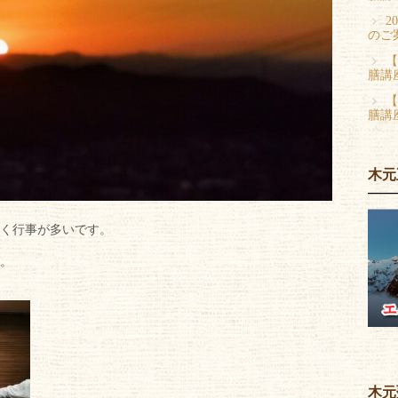
2
のご
【
膳講
【
膳講
木元
く行事が多いです。
。
木元