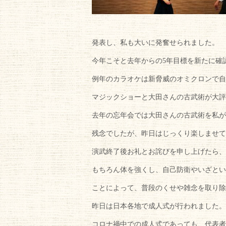
発表し、私も大いに発奮せられました。
今年こそと去年からの5年目標を新たに確
例年のカラオケは新脅威のオミクロンで自
マジックショーと大田さんの古武術が大評
去年の忘年会では大田さんの古武術を私が
残念でしたが、昨日はじっくり楽しませて
演武終了後お礼とお詫びを申し上げたら、
もちろん体を強くし、自己防衛やいざとい
ことによって、普段のくせや雑念を取り除
昨日は日本各地で成人式が行われました。
コロナ禍中での成人式であっても、代表者