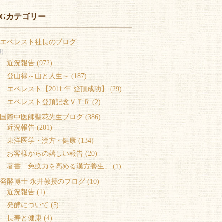
OGカテゴリー
エベレスト社長のブログ
8)
 近況報告 (972)
 登山禄～山と人生～ (187)
 エベレスト【2011 年 登頂成功】 (29)
 エベレスト登頂記念ＶＴＲ (2)
国際中医師聖花先生ブログ (386)
 近況報告 (201)
 東洋医学・漢方・健康 (134)
 お客様からの嬉しい報告 (20)
 著書「免疫力を高める漢方養生」 (1)
発酵博士 永井教授のブログ (10)
 近況報告 (1)
 発酵について (5)
 長寿と健康 (4)