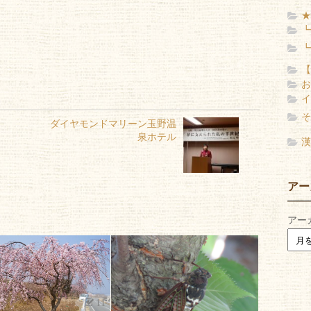
★
┗
┗
【
お
イ
そ
ダイヤモンドマリーン玉野温
泉ホテル
漢
アー
アー
11