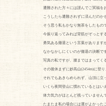
遭難された方々には謹んでご冥福を
こうしたら遭難されずに済んだのか
そう思う私もかなり無茶をしたもの
今振り返ってみれば背筋がぞっとす
勇気ある撤退という言葉があります
なかなかしにくいのが撤退の決断で
写真の私ですが、腰まではまってくる雪
その後休まずに妙高山(2454m)に
それでもあきらめられず、山頂に立
いくら夜間登山に慣れているとはい
体力気力がほとんど残っていません
たまたま私の場合には運がよかった