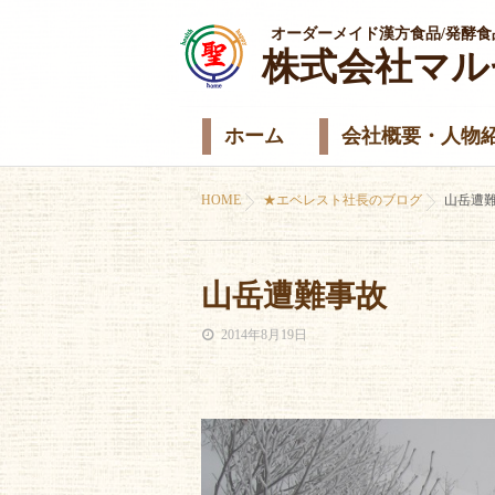
オーダーメイド漢方食品/発酵食
株式会社マル
ホーム
会社概要・人物
HOME
★エベレスト社長のブログ
山岳遭
山岳遭難事故
2014年8月19日