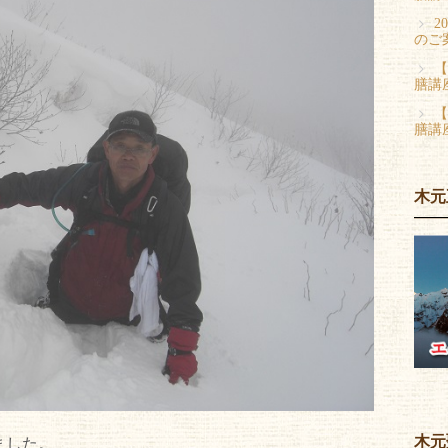
2
のご
【
膳講
【
膳講
木元
木元
ました。