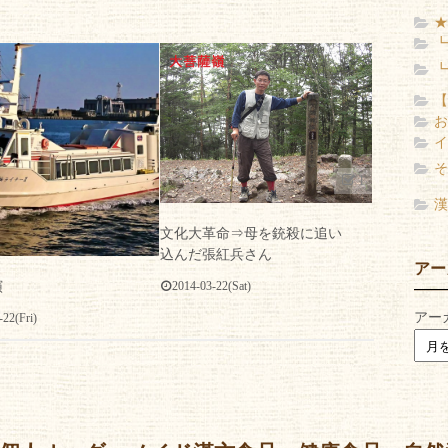
★
┗
┗
【
お
イ
そ
1
漢
文化大革命⇒母を銃殺に追い
込んだ張紅兵さん
アー
演
2014-03-22(Sat)
アー
-22(Fri)