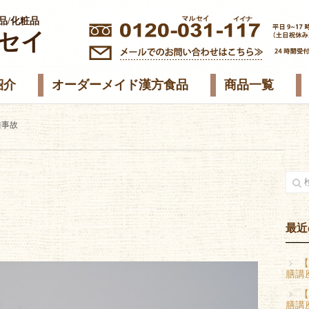
品/化粧品
セイ
紹介
オーダーメイド漢方食品
商品一覧
難事故
最近
【
膳講
【
膳講