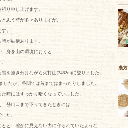
お祈り申し上げます。
もと思う時が多々ありますが、
です。
る時が結構あります。
が、身を山の環境におくと
す。
漢方
を掻き分けながら火打山(2462m)に登りました。
登りましたが、谷間では首まではまったりしました。
った時にはすっかり暗くなっていました。
え、登山口まで下りてきたときには
でした。
ことと、確かに見えない力に守られていたような