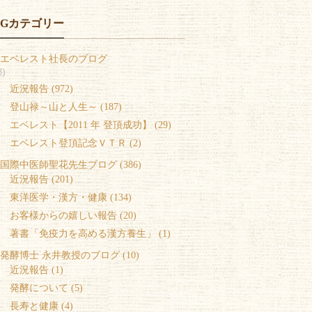
OGカテゴリー
エベレスト社長のブログ
8)
 近況報告 (972)
 登山禄～山と人生～ (187)
 エベレスト【2011 年 登頂成功】 (29)
 エベレスト登頂記念ＶＴＲ (2)
国際中医師聖花先生ブログ (386)
 近況報告 (201)
 東洋医学・漢方・健康 (134)
 お客様からの嬉しい報告 (20)
 著書「免疫力を高める漢方養生」 (1)
発酵博士 永井教授のブログ (10)
 近況報告 (1)
 発酵について (5)
 長寿と健康 (4)