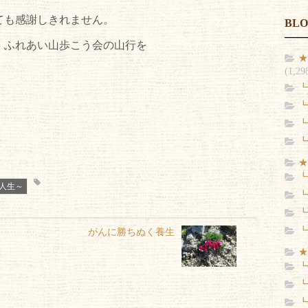
ても感謝しきれません。
BL
、ふれあい山歩こう会の山行を
★
。
(1,29
┗
┗
┗
┗
★
┗
人生～
┗
┗
┗
がんに勝ちぬく養生
★
┗
┗
┗