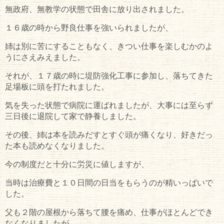
無政府、無教学の状態で田舎に放り出されました。
１６歳の時から野良仕事を強いられましたが、
姉は別に苦にすることもなく、きつい仕事を楽しむかのよ
うにさえみえました。
それが、１７歳の時に堤防強化工事に参加し、落ちてきた
足場板に頭を打たれました。
気を失った状態で病院に運ばれましたが、大事には至らず
三日後に退院して家で静養しました。
その後、姉は本を読みだすとすぐ頭が痛くなり、好きだっ
た本も読めなくなりました。
今の制度だと十分に労災に値しますが、
当時は治療費と１０日間の日当をもらうのが精いっぱいで
した。
父も２階の屋根から落ちて腰を痛め、仕事がほとんどでき
なくなりましたが、