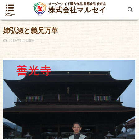
オーダーメイド漢方食品/発酵食品/化粧品
株式会社マルセイ
姉弘淑と義兄万革
2013年12月20日