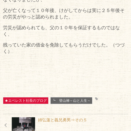
父が亡くなって１０年後、けがしてからは実に２５年後そ
の労災がやっと認められました。
労災が認められても、父の１０年を保証するものではな
く、
残っていた家の借金を免除してもらうだけでした。（つづ
く）
★エベレスト社長のブログ
┗ 登山禄～山と人生～
姉弘蓮と義兄勇男⇒その５