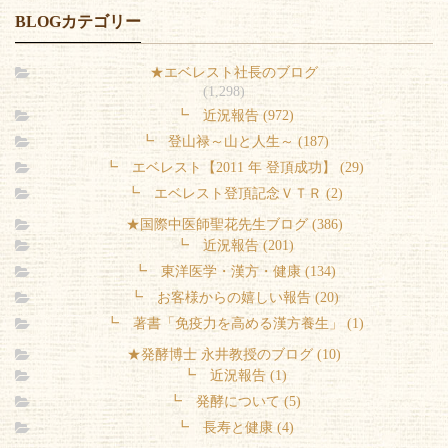
BLOGカテゴリー
★エベレスト社長のブログ
(1,298)
┗ 近況報告 (972)
┗ 登山禄～山と人生～ (187)
┗ エベレスト【2011 年 登頂成功】 (29)
┗ エベレスト登頂記念ＶＴＲ (2)
★国際中医師聖花先生ブログ (386)
┗ 近況報告 (201)
┗ 東洋医学・漢方・健康 (134)
┗ お客様からの嬉しい報告 (20)
┗ 著書「免疫力を高める漢方養生」 (1)
★発酵博士 永井教授のブログ (10)
┗ 近況報告 (1)
┗ 発酵について (5)
┗ 長寿と健康 (4)