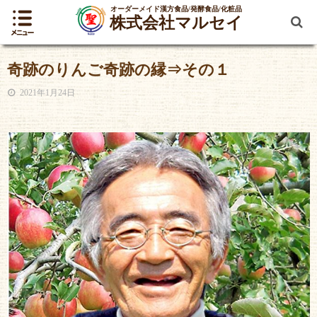
オーダーメイド漢方食品/発酵食品/化粧品
株式会社マルセイ
奇跡のりんご奇跡の縁⇒その１
2021年1月24日