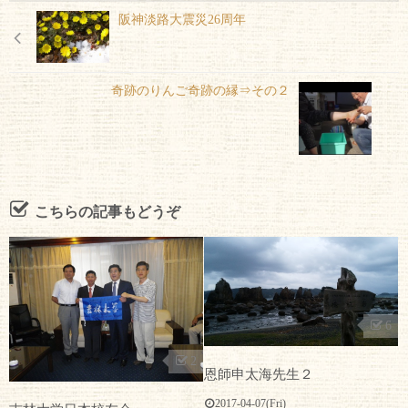
阪神淡路大震災26周年
奇跡のりんご奇跡の縁⇒その２
こちらの記事もどうぞ
6
2
恩師申太海先生２
2017-04-07(Fri)