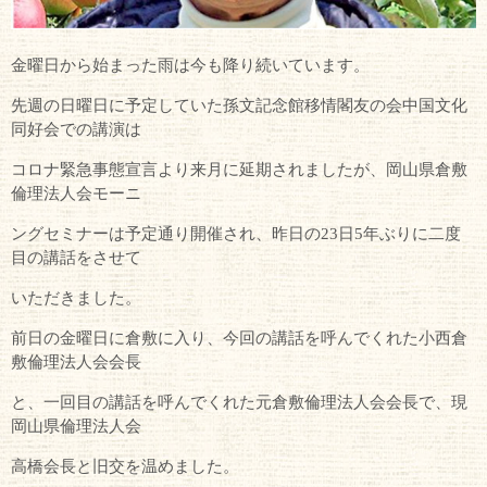
金曜日から始まった雨は今も降り続いています。
先週の日曜日に予定していた孫文記念館移情閣友の会中国文化
同好会での講演は
コロナ緊急事態宣言より来月に延期されましたが、岡山県倉敷
倫理法人会モーニ
ングセミナーは予定通り開催され、昨日の23日5年ぶりに二度
目の講話をさせて
いただきました。
前日の金曜日に倉敷に入り、今回の講話を呼んでくれた小西倉
敷倫理法人会会長
と、一回目の講話を呼んでくれた元倉敷倫理法人会会長で、現
岡山県倫理法人会
高橋会長と旧交を温めました。