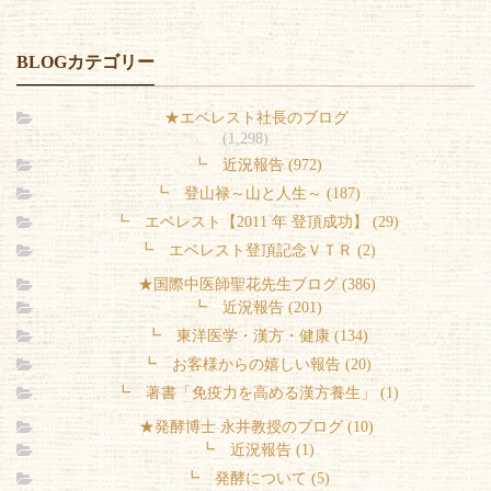
BLOGカテゴリー
★エベレスト社長のブログ
(1,298)
┗ 近況報告 (972)
┗ 登山禄～山と人生～ (187)
┗ エベレスト【2011 年 登頂成功】 (29)
┗ エベレスト登頂記念ＶＴＲ (2)
★国際中医師聖花先生ブログ (386)
┗ 近況報告 (201)
┗ 東洋医学・漢方・健康 (134)
┗ お客様からの嬉しい報告 (20)
┗ 著書「免疫力を高める漢方養生」 (1)
★発酵博士 永井教授のブログ (10)
┗ 近況報告 (1)
┗ 発酵について (5)