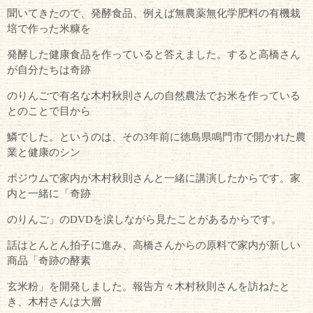
聞いてきたので、発酵食品、例えば無農薬無化学肥料の有機栽
培で作った米糠を
発酵した健康食品を作っていると答えました。すると高橋さん
が自分たちは奇跡
のりんごで有名な木村秋則さんの自然農法でお米を作っている
とのことで目から
鱗でした。というのは、その3年前に徳島県鳴門市で開かれた農
業と健康のシン
ポジウムで家内が木村秋則さんと一緒に講演したからです。家
内と一緒に「奇跡
のりんご」のDVDを涙しながら見たことがあるからです。
話はとんとん拍子に進み、高橋さんからの原料で家内が新しい
商品「奇跡の酵素
玄米粉」を開発しました。報告方々木村秋則さんを訪ねたと
き、木村さんは大層