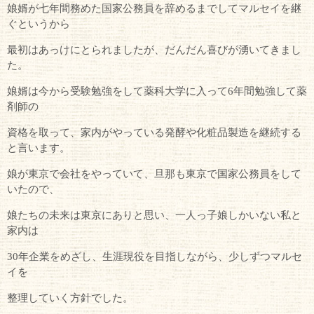
娘婿が七年間務めた国家公務員を辞めるまでしてマルセイを継
ぐというから
最初はあっけにとられましたが、だんだん喜びが湧いてきまし
た。
娘婿は今から受験勉強をして薬科大学に入って6年間勉強して薬
剤師の
資格を取って、家内がやっている発酵や化粧品製造を継続する
と言います。
娘が東京で会社をやっていて、旦那も東京で国家公務員をして
いたので、
娘たちの未来は東京にありと思い、一人っ子娘しかいない私と
家内は
30年企業をめざし、生涯現役を目指しながら、少しずつマルセ
イを
整理していく方針でした。