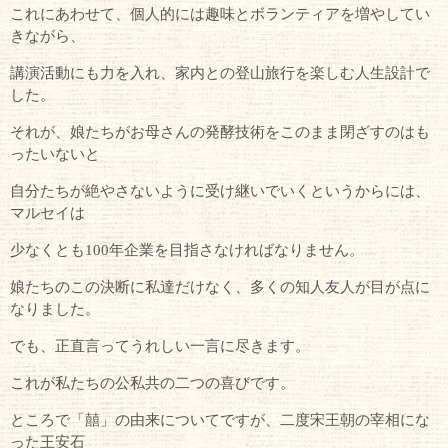
これにあわせて、個人的には趣味とボランティアを増やしてい
きながら、
講演活動にも力を入れ、家内との登山旅行を楽しむ人生設計で
した。
それが、娘たちがお母さんの発酵技術をこのまま閉ざすのはも
ったいないと
自分たちが絶やさないように受け継いでいくというからには、
マルセイは
少なくとも100年企業を目指さなければなりません。
娘たちのこの決断に私達だけなく、多くの知人友人が目が点に
なりました。
でも、正直言ってうれしい一言に尽きます。
これが私たちの公私共の二つの喜びです。
ところで「囍」の由来についてですが、二度宋王朝の宰相にな
った王安石