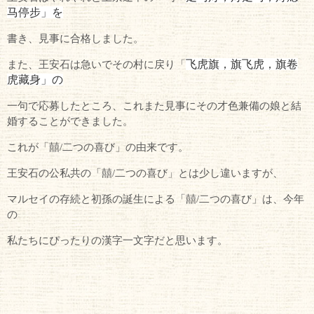
马停步」を
書き、見事に合格しました。
飞虎旗，旗飞虎，旗卷
また、王安石は急いでその村に戻り「
虎藏身」の
一句で応募したところ、これまた見事にその才色兼備の娘と結
婚することができました。
これが「囍/二つの喜び」の由来です。
王安石の公私共の「囍/二つの喜び」とは少し違いますが、
マルセイの存続と初孫の誕生による「囍/二つの喜び」は、今年
の
私たちにぴったりの漢字一文字だと思います。