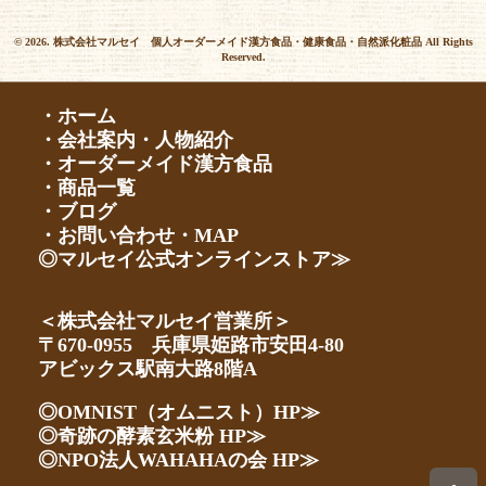
© 2026. 株式会社マルセイ 個人オーダーメイド漢方食品・健康食品・自然派化粧品 All Rights
Reserved.
・ホーム
・会社案内・人物紹介
・オーダーメイド漢方食品
・商品一覧
・ブログ
・お問い合わせ・MAP
◎マルセイ公式オンラインストア≫
＜株式会社マルセイ営業所＞
〒670-0955 兵庫県姫路市安田4-80
アビックス駅南大路8階A
◎OMNIST（オムニスト）HP≫
◎奇跡の酵素玄米粉 HP≫
◎NPO法人WAHAHAの会 HP≫