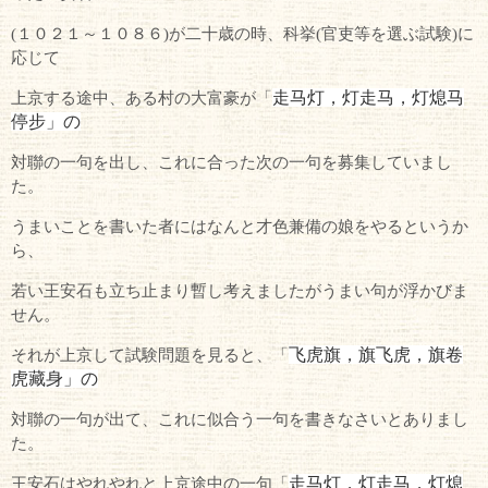
(１０２１～１０８６)が二十歳の時、科挙(官吏等を選ぶ試験)に
応じて
走马灯，灯走马，灯熄马
上京する途中、ある村の大富豪が「
停步」の
対聯の一句を出し、これに合った次の一句を募集していまし
た。
うまいことを書いた者にはなんと才色兼備の娘をやるというか
ら、
若い王安石も立ち止まり暫し考えましたがうまい句が浮かびま
せん。
飞虎旗，旗飞虎，旗卷
それが上京して試験問題を見ると、「
虎藏身」の
対聯の一句が出て、これに似合う一句を書きなさいとありまし
た。
走马灯，灯走马，灯熄
王安石はやれやれと上京途中の一句「