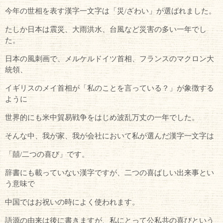
今年の世相を表す漢字一文字は「災/ざわい」が選ばれました。
たしか日本は震災、大雨洪水、台風など災害の多い一年でし
た。
日本の風刺画で、メルケルドイツ首相、フランスのマクロン大
統領、
イギリスのメイ首相が「私のことを言っている？」が象徴する
ように
世界的にも米中貿易戦争をはじめ波乱万丈の一年でした。
そんな中、我が家、我が会社において私が選んだ漢字一文字は
「囍/二つの喜び」です。
辞書にも載っていない漢字ですが、二つの喜ばしい出来事とい
う意味で
中国ではお祝いの時によく使われます。
語源の由来は後に書きますが、私にとって公私共の喜びという