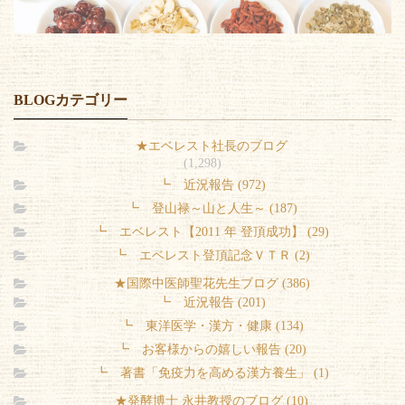
BLOGカテゴリー
★エベレスト社長のブログ
(1,298)
┗ 近況報告 (972)
┗ 登山禄～山と人生～ (187)
┗ エベレスト【2011 年 登頂成功】 (29)
┗ エベレスト登頂記念ＶＴＲ (2)
★国際中医師聖花先生ブログ (386)
┗ 近況報告 (201)
┗ 東洋医学・漢方・健康 (134)
┗ お客様からの嬉しい報告 (20)
┗ 著書「免疫力を高める漢方養生」 (1)
★発酵博士 永井教授のブログ (10)