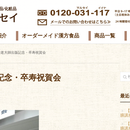
品/化粧品
セイ
紹介
オーダーメイド漢方食品
商品一覧
雅老大師出版記念・卒寿祝賀会
記念・卒寿祝賀会
最近
【
膳講
【
膳講