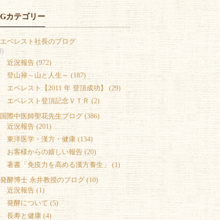
OGカテゴリー
エベレスト社長のブログ
8)
 近況報告 (972)
 登山禄～山と人生～ (187)
 エベレスト【2011 年 登頂成功】 (29)
 エベレスト登頂記念ＶＴＲ (2)
国際中医師聖花先生ブログ (386)
 近況報告 (201)
 東洋医学・漢方・健康 (134)
 お客様からの嬉しい報告 (20)
 著書「免疫力を高める漢方養生」 (1)
発酵博士 永井教授のブログ (10)
 近況報告 (1)
 発酵について (5)
 長寿と健康 (4)