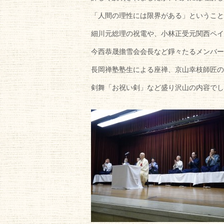
「人間の理性には限界がある」ということ
細川元総理の祝電や、小林正受元関西ペイ
今西恭晟擔雪会会長など錚々たるメンバー
長岡禅塾塾生による座禅、京山幸枝師匠の
剣舞「お祝い剣」など盛り沢山の内容でし