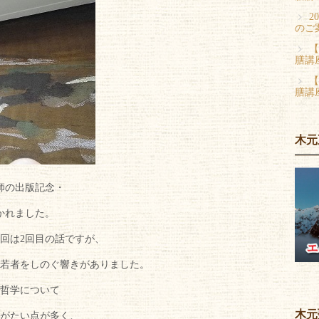
2
のご
【
膳講
【
膳講
木元
師の出版記念・
かれました。
回は2回目の話ですが、
若者をしのぐ響きがありました。
哲学について
木元
がたい点が多く、