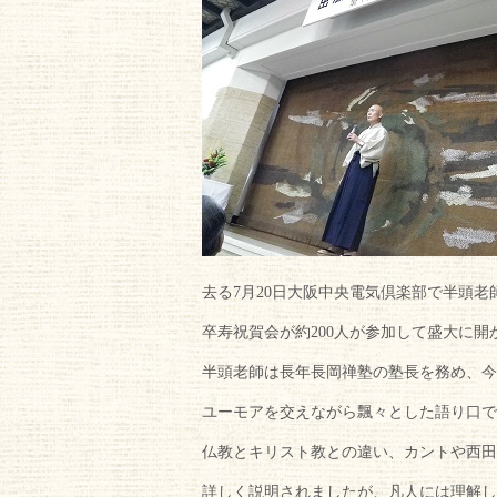
去る7月20日大阪中央電気倶楽部で半頭老
卒寿祝賀会が約200人が参加して盛大に開
半頭老師は長年長岡禅塾の塾長を務め、今
ユーモアを交えながら飄々とした語り口で
仏教とキリスト教との違い、カントや西田
詳しく説明されましたが、凡人には理解し