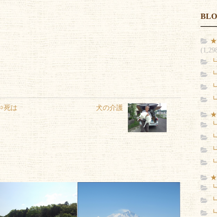
BL
★
(1,29
┗
┗
┗
┗
⇒死は
犬の介護
★
┗
┗
┗
┗
★
┗
┗
┗