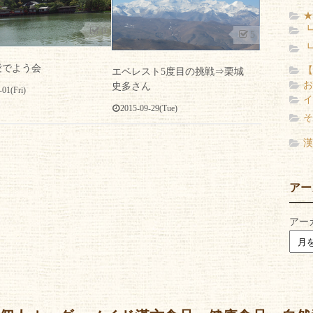
★
┗
0
5
┗
愛でよう会
【
エベレスト5度目の挑戦⇒栗城
お
史多さん
-01(Fri)
イ
2015-09-29(Tue)
そ
漢
アー
アー