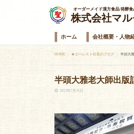
オーダーメイド漢方食品/発酵食
株式会社マル
ホーム
会社概要・人物
HOME
★エベレスト社長のブログ
半頭大
半頭大雅老大師出版
2013年7月31日