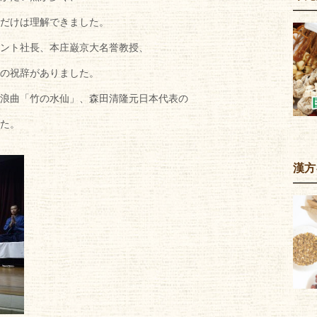
だけは理解できました。
ント社長、本庄巌京大名誉教授、
の祝辞がありました。
浪曲「竹の水仙」、森田清隆元日本代表の
た。
漢方