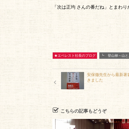
「次は正均 さんの番だね」とまわり
★エベレスト社長のブログ
┗ 登山禄～山と
安保徹先生から最新著
きました
こちらの記事もどうぞ