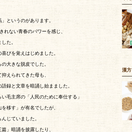
馬」というのがあります。
いきれない青春のパワーを感じ、
ました。
の喜びを覚えはじめました。
らの大きな脱皮でした。
漢方
て抑えられてきた母も、
の語録と文章を暗誦し始まました。
らい毛主席の「人民のために奉仕する」
山を移す」が有名でしたが、
らんじていました。
三篇」暗誦を披露したり、