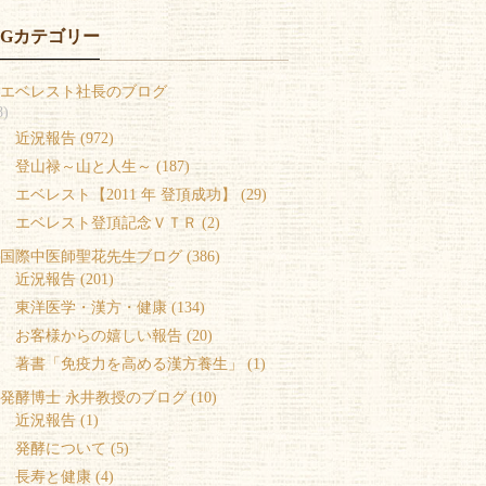
OGカテゴリー
エベレスト社長のブログ
8)
 近況報告 (972)
 登山禄～山と人生～ (187)
 エベレスト【2011 年 登頂成功】 (29)
 エベレスト登頂記念ＶＴＲ (2)
国際中医師聖花先生ブログ (386)
 近況報告 (201)
 東洋医学・漢方・健康 (134)
 お客様からの嬉しい報告 (20)
 著書「免疫力を高める漢方養生」 (1)
発酵博士 永井教授のブログ (10)
 近況報告 (1)
 発酵について (5)
 長寿と健康 (4)