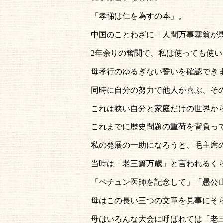
「孝悌は仁を為すの本」。
中国のことわざに「人間万事塞翁が
2年余りの奮闘で、私は使っても使
母孝行のゆるぎない誓いを確認でき
同時に自分の努力で他人が喜ぶ、そ
これは狭い自分と家庭だけの世界か
これまでに歴史問題の重荷を背負っ
私の発展の一助になろうと、毛主席
当時は「老三篇万歳」と言われるく
「ペチュン医師を記念して」「愚公
母はこの長い三つの文章を見事にそ
母はいろんな大会に呼ばれては「老