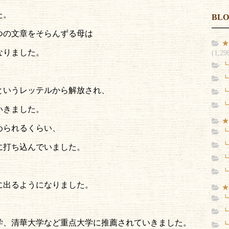
た。
BL
つの文章をそらんずる母は
★
なりました。
(1,29
┗
┗
というレッテルから解放され、
┗
┗
いきました。
★
められるくらい、
┗
┗
に打ち込んでいました。
┗
┗
に出るようになりました。
★
┗
┗
学、清華大学など重点大学に推薦されていきました。
┗