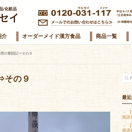
品/化粧品
セイ
紹介
オーダーメイド漢方食品
商品一覧
の男の奮闘記⇒その９
⇒その９
最近
【
膳講
【
膳講