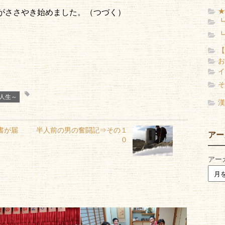
★
がささやき始めました。（つづく）
┗
┗
【
お
イ
そ
人生～
漢
書が届
半人前の男の奮闘記⇒その１
アー
０
アー