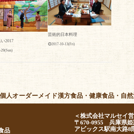
284
1
芸術的日本料理
い2017
2017-10-13(Fri)
-29(Sun)
個人オーダーメイド漢方食品・健康食品・自然派化粧品 Al
＜株式会社マルセイ
〒670-0955 兵庫県姫
アビックス駅南大路8
食品