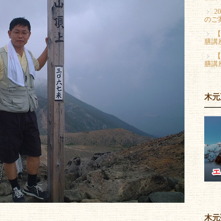
2
のご
【
膳講
【
膳講
木元
木元