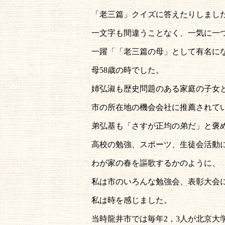
「老三篇」クイズに答えたりしまし
一文字も間違うことなく、一気に一
一躍「「老三篇の母」として有名に
母58歳の時でした。
姉弘淑も歴史問題のある家庭の子女
市の所在地の機会会社に推薦されて
弟弘基も「さすが正均の弟だ」と褒
高校の勉強、スポーツ、生徒会活動
わが家の春を謳歌するかのように、
私は市のいろんな勉強会、表彰大会
私は時を感じました。
当時龍井市では毎年2，3人が北京大