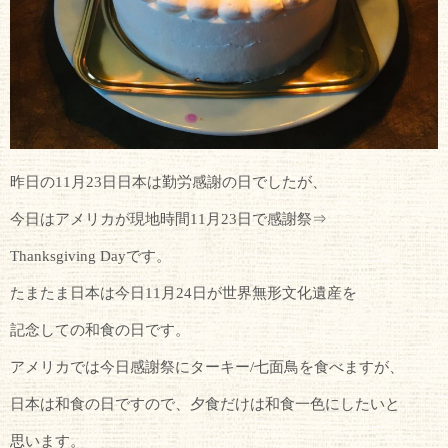
昨日の11月23日日本は勤労感謝の日でしたが、
今日はアメリカが現地時間11月23日で感謝祭⇒
Thanksgiving Dayです。
たまたま日本は今日11月24日が世界無形文化遺産を
記念しての和食の日です。
アメリカでは今日感謝祭にターキー/七面鳥を食べますが、
日本は和食の日ですので、夕食だけは和食一色にしたいと
思います。