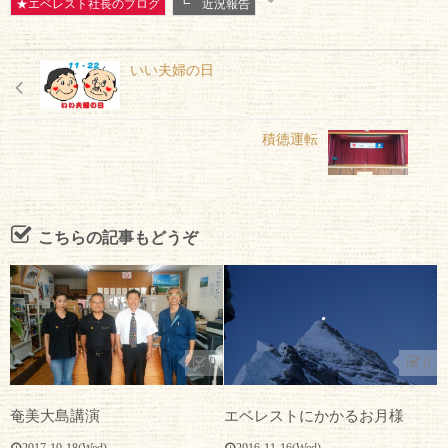
★エベレスト社長のブログ
┗ 近況報告
いい夫婦の日
積徳運転
こちらの記事もどうぞ
0
0
エベレストにかかるお月様
奄美大島講演
2016-11-16(Wed)