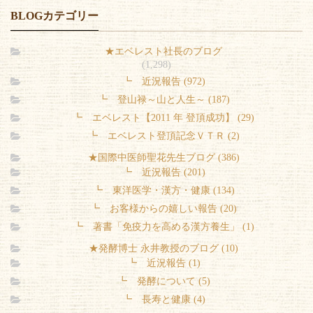
BLOGカテゴリー
★エベレスト社長のブログ
(1,298)
┗ 近況報告 (972)
┗ 登山禄～山と人生～ (187)
┗ エベレスト【2011 年 登頂成功】 (29)
┗ エベレスト登頂記念ＶＴＲ (2)
★国際中医師聖花先生ブログ (386)
┗ 近況報告 (201)
┗ 東洋医学・漢方・健康 (134)
┗ お客様からの嬉しい報告 (20)
┗ 著書「免疫力を高める漢方養生」 (1)
★発酵博士 永井教授のブログ (10)
┗ 近況報告 (1)
┗ 発酵について (5)
┗ 長寿と健康 (4)