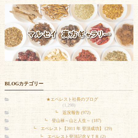
BLOGカテゴリー
★エベレスト社長のブログ
(1,298)
┗ 近況報告 (972)
┗ 登山禄～山と人生～ (187)
┗ エベレスト【2011 年 登頂成功】 (29)
┗ エベレスト登頂記念ＶＴＲ (2)