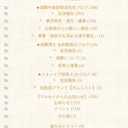
★国際中医師聖花先生ブログ (386)
┗ 近況報告 (201)
┗ 東洋医学・漢方・健康 (134)
┗ お客様からの嬉しい報告 (20)
┗ 著書「免疫力を高める漢方養生」 (1)
★発酵博士 永井教授のブログ (10)
┗ 近況報告 (1)
┗ 発酵について (5)
┗ 長寿と健康 (4)
★スキンケア部長 仁のブログ (6)
┗ 近況報告 (3)
┗ 化粧品ブランド【オムニスト】 (3)
【マルセイからのお知らせ】 (181)
お知らせ (115)
イベント (114)
その他 (1)
漢方ギャラリー (9)