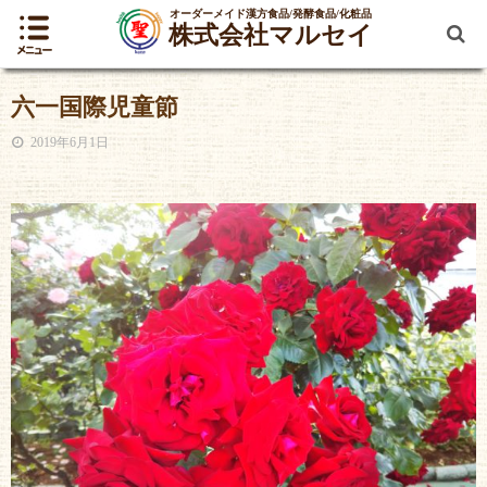
オーダーメイド漢方食品/発酵食品/化粧品
株式会社マルセイ
六一国際児童節
2019年6月1日