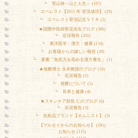
┗ 登山禄～山と人生～ (187)
┗ エベレスト【2011 年 登頂成功】 (29)
┗ エベレスト登頂記念ＶＴＲ (2)
★国際中医師聖花先生ブログ (386)
┗ 近況報告 (201)
┗ 東洋医学・漢方・健康 (134)
┗ お客様からの嬉しい報告 (20)
┗ 著書「免疫力を高める漢方養生」 (1)
★発酵博士 永井教授のブログ (10)
┗ 近況報告 (1)
┗ 発酵について (5)
┗ 長寿と健康 (4)
★スキンケア部長 仁のブログ (6)
┗ 近況報告 (3)
┗ 化粧品ブランド【オムニスト】 (3)
【マルセイからのお知らせ】 (181)
お知らせ (115)