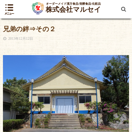
オーダーメイド漢方食品/発酵食品/化粧品
株式会社マルセイ
兄弟の絆⇒その２
2013年12月12日