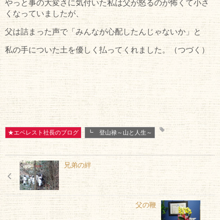
やっと事の大変さに気付いた私は父が怒るのが怖くて小さ
くなっていましたが、
父は詰まった声で「みんなが心配したんじゃないか」と
私の手についた土を優しく払ってくれました。（つづく）
★エベレスト社長のブログ
┗ 登山禄～山と人生～
兄弟の絆
父の鞭