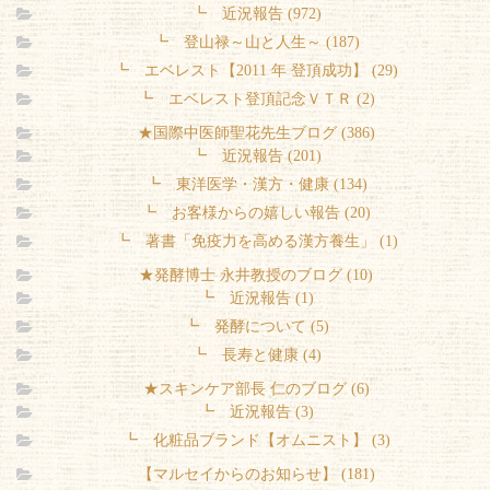
┗ 近況報告 (972)
┗ 登山禄～山と人生～ (187)
┗ エベレスト【2011 年 登頂成功】 (29)
┗ エベレスト登頂記念ＶＴＲ (2)
★国際中医師聖花先生ブログ (386)
┗ 近況報告 (201)
┗ 東洋医学・漢方・健康 (134)
┗ お客様からの嬉しい報告 (20)
┗ 著書「免疫力を高める漢方養生」 (1)
★発酵博士 永井教授のブログ (10)
┗ 近況報告 (1)
┗ 発酵について (5)
┗ 長寿と健康 (4)
★スキンケア部長 仁のブログ (6)
┗ 近況報告 (3)
┗ 化粧品ブランド【オムニスト】 (3)
【マルセイからのお知らせ】 (181)