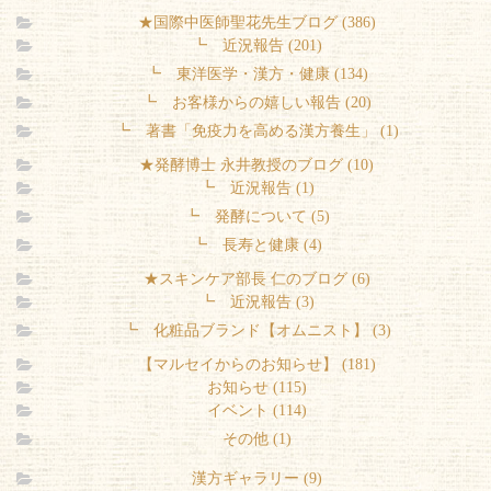
★国際中医師聖花先生ブログ (386)
┗ 近況報告 (201)
┗ 東洋医学・漢方・健康 (134)
┗ お客様からの嬉しい報告 (20)
┗ 著書「免疫力を高める漢方養生」 (1)
★発酵博士 永井教授のブログ (10)
┗ 近況報告 (1)
┗ 発酵について (5)
┗ 長寿と健康 (4)
★スキンケア部長 仁のブログ (6)
┗ 近況報告 (3)
┗ 化粧品ブランド【オムニスト】 (3)
【マルセイからのお知らせ】 (181)
お知らせ (115)
イベント (114)
その他 (1)
漢方ギャラリー (9)