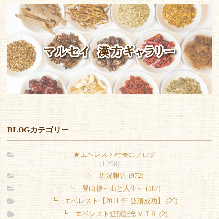
BLOGカテゴリー
★エベレスト社長のブログ
(1,298)
┗ 近況報告 (972)
┗ 登山禄～山と人生～ (187)
┗ エベレスト【2011 年 登頂成功】 (29)
┗ エベレスト登頂記念ＶＴＲ (2)