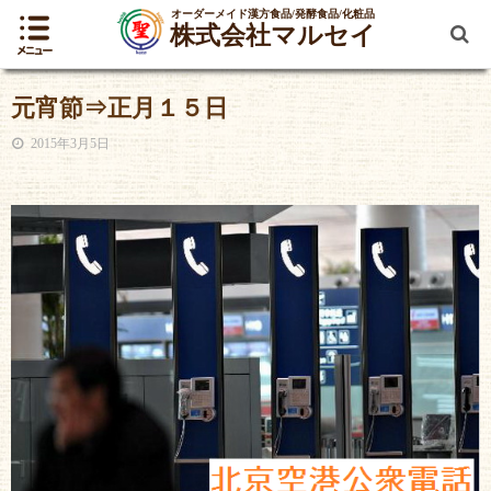
オーダーメイド漢方食品/発酵食品/化粧品
株式会社マルセイ
元宵節⇒正月１５日
2015年3月5日