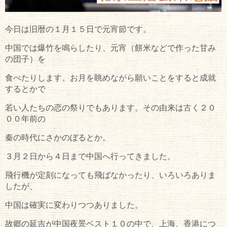
今日は旧暦の１月１５日で元宵節です。
中国では爆竹を鳴らしたり、元宵（餅米などで作った甘み
の団子）を
食べたりします。お月を眺めながら願いことをすると成就
するとかで
若い人たちの恋の祭りでもあります。その由来は古く２０
００年前の
秦の時代にさかのぼるとか。
３月２日から４日まで中国へ行ってきました。
飛行機が定刻になっても飛ばなかったり、いろいろありま
したが、
中国は確実に変わりつつありました。
故郷の延吉が中国夜景ベスト１０の中で、上海、香港につ