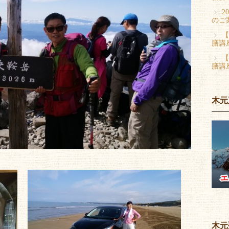
2
のご
【
膳講
【
膳講
木元
木元