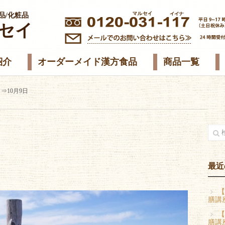
品/化粧品
セイ
紹介
オーダーメイド漢方食品
商品一覧
⇒10月9日
最近
【
膳講
【
膳講