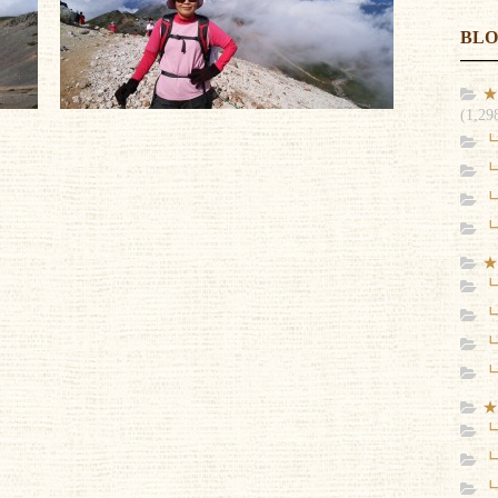
BL
★
(1,29
┗
┗
┗
┗
★
┗
┗
┗
┗
★
┗
┗
┗