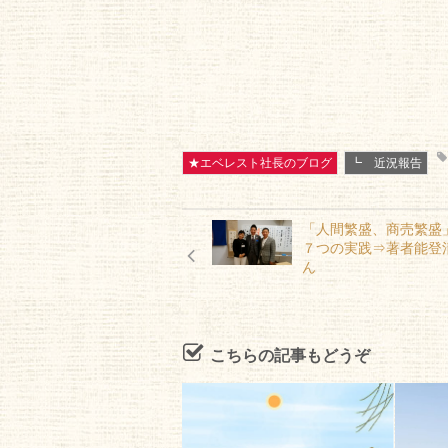
★エベレスト社長のブログ
┗ 近況報告
「人間繁盛、商売繁盛
７つの実践⇒著者能登
ん
こちらの記事もどうぞ