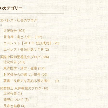
OGカテゴリー
エベレスト社長のブログ
8)
 近況報告 (972)
 登山禄～山と人生～ (187)
 エベレスト【2011 年 登頂成功】 (29)
 エベレスト登頂記念ＶＴＲ (2)
国際中医師聖花先生ブログ (386)
 近況報告 (201)
 東洋医学・漢方・健康 (134)
 お客様からの嬉しい報告 (20)
 著書「免疫力を高める漢方養生」 (1)
発酵博士 永井教授のブログ (10)
 近況報告 (1)
 発酵について (5)
 長寿と健康 (4)