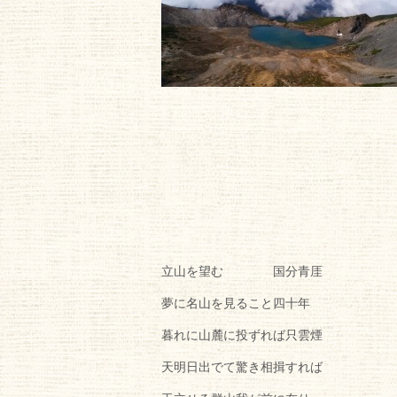
立山を望む 国分青厓
夢に名山を見ること四十年
暮れに山麓に投ずれば只雲煙
天明日出でて驚き相揖すれば