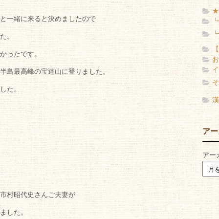
★
と一緒に来ると決めましたので
┗
┗
た。
【
かったです。
お
イ
半島最高峰の宝達山に登りました。
そ
した。
漢
アー
アー
市村昭代史さんご夫妻が
ました。