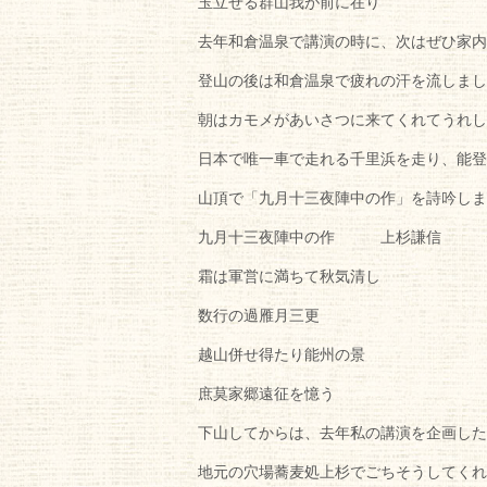
玉立せる群山我が前に在り
去年和倉温泉で講演の時に、次はぜひ家内
登山の後は和倉温泉で疲れの汗を流しまし
朝はカモメがあいさつに来てくれてうれし
日本で唯一車で走れる千里浜を走り、能登
山頂で「九月十三夜陣中の作」を詩吟しま
九月十三夜陣中の作 上杉謙信
霜は軍営に満ちて秋気清し
数行の過雁月三更
越山併せ得たり能州の景
庶莫家郷遠征を憶う
下山してからは、去年私の講演を企画した
地元の穴場蕎麦処上杉でごちそうしてくれ