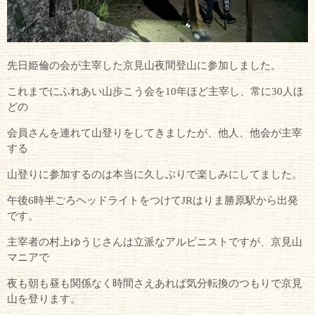
先日姫倫の会が主宰した京見山夜間登山に参加しました。
これまでにふれあい山歩こう会を10年ほど主宰し、常に30人ほ
どの
会員さんを連れて山登りをしてきましたが、他人、他会が主宰
する
山登りに参加するのは本当に久しぶりで楽しみにしてました。
午後6時半ごろヘッドライトをつけてJRはりま勝原駅から出発
です。
主宰者の村上ゆうじさんは立派なアルピニストですが、京見山
マニアで
夜も朝も昼も関係なく時間さえあれば気分転換のつもりで京見
山を登ります。