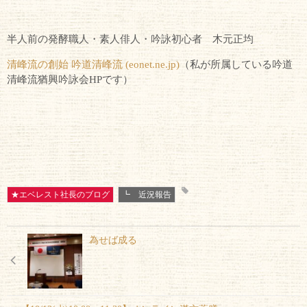
半人前の発酵職人・素人俳人・吟詠初心者 木元正均
清峰流の創始 吟道清峰流 (eonet.ne.jp)
（私が所属している吟道
清峰流猶興吟詠会
HP
です）
★エベレスト社長のブログ
┗ 近況報告
為せば成る