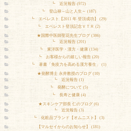
┗ 近況報告 (972)
┗ 登山禄～山と人生～ (187)
┗ エベレスト【2011 年 登頂成功】 (29)
┗ エベレスト登頂記念ＶＴＲ (2)
★国際中医師聖花先生ブログ (386)
┗ 近況報告 (201)
┗ 東洋医学・漢方・健康 (134)
┗ お客様からの嬉しい報告 (20)
┗ 著書「免疫力を高める漢方養生」 (1)
★発酵博士 永井教授のブログ (10)
┗ 近況報告 (1)
┗ 発酵について (5)
┗ 長寿と健康 (4)
★スキンケア部長 仁のブログ (6)
┗ 近況報告 (3)
┗ 化粧品ブランド【オムニスト】 (3)
【マルセイからのお知らせ】 (181)