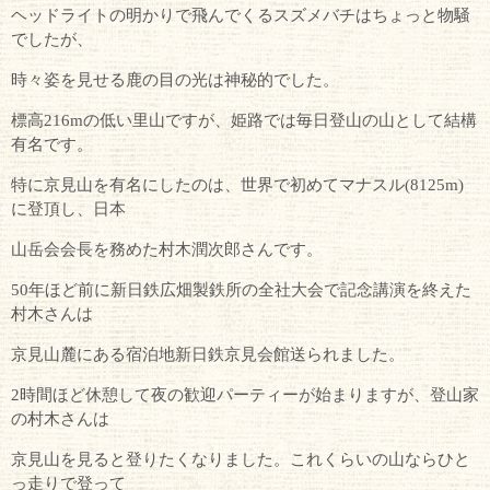
ヘッドライトの明かりで飛んでくるスズメバチはちょっと物騒
でしたが、
時々姿を見せる鹿の目の光は神秘的でした。
標高216mの低い里山ですが、姫路では毎日登山の山として結構
有名です。
特に京見山を有名にしたのは、世界で初めてマナスル(8125m)
に登頂し、日本
山岳会会長を務めた村木潤次郎さんです。
50年ほど前に新日鉄広畑製鉄所の全社大会で記念講演を終えた
村木さんは
京見山麓にある宿泊地新日鉄京見会館送られました。
2時間ほど休憩して夜の歓迎パーティーが始まりますが、登山家
の村木さんは
京見山を見ると登りたくなりました。これくらいの山ならひと
っ走りで登って