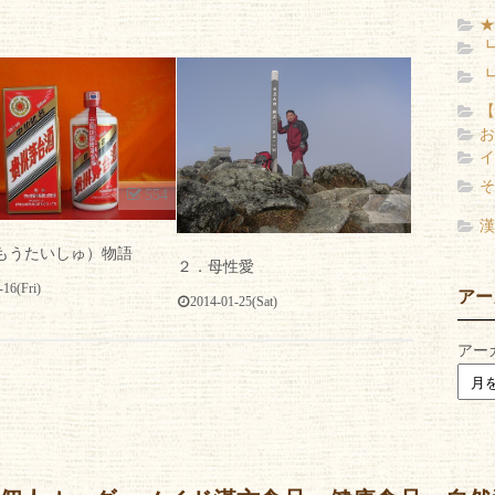
★
┗
┗
【
お
イ
そ
554
0
漢
(もうたいしゅ）物語
２．母性愛
-16(Fri)
アー
2014-01-25(Sat)
アー