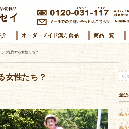
品/化粧品
セイ
紹介
オーダーメイド漢方食品
商品一覧
もっと後悔する女性たち？
る女性たち？
最近
【
膳講
【
膳講