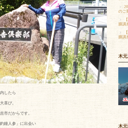
2
のご
【
膳講
【
膳講
木元
内したら
大喜び。
吉市だからです。
釣鐘人参」に出会い
木元