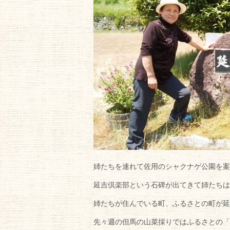
姉たちを連れて佐用のシャクナゲ公園を案
延吉倶楽部という石碑が出てきて姉たちは
姉たちが住んでいる町、ふるさとの町が延
先々週の但馬の山菜採りではふるさとの「