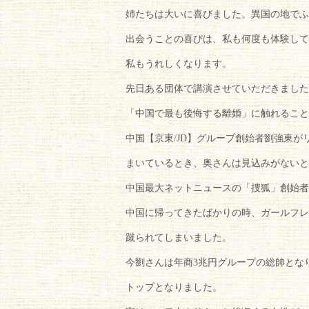
姉たちは大いに喜びました。異国の地でふ
出会うことの喜びは、私も何度も体験して
私もうれしくなります。
先日ある団体で講演させていただきました
「中国で最も後悔する離婚」に触れること
中国【京東/JD】グループ創始者劉強東が
まいているとき、奥さんは見込みがないと
中国最大ネットニュースの「捜狐」創始者
中国に帰ってきたばかりの時、ガールフレ
蹴られてしまいました。
今劉さんは年商3兆円グループの総帥とな
トップとなりました。