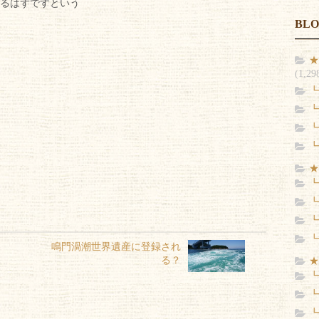
るはずですという
BL
★
(1,29
┗
┗
┗
┗
★
┗
┗
┗
┗
鳴門渦潮世界遺産に登録され
る？
★
┗
┗
┗