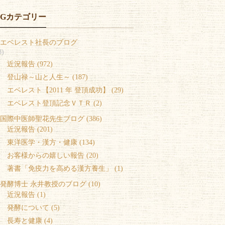
OGカテゴリー
エベレスト社長のブログ
8)
 近況報告 (972)
 登山禄～山と人生～ (187)
 エベレスト【2011 年 登頂成功】 (29)
 エベレスト登頂記念ＶＴＲ (2)
国際中医師聖花先生ブログ (386)
 近況報告 (201)
 東洋医学・漢方・健康 (134)
 お客様からの嬉しい報告 (20)
 著書「免疫力を高める漢方養生」 (1)
発酵博士 永井教授のブログ (10)
 近況報告 (1)
 発酵について (5)
 長寿と健康 (4)