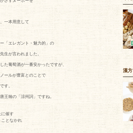
かさずヌーボーを
、一本用意して
ー「エレガント・魅力的」の
先生が言われました。
した葡萄酒が一番安かったですが、
漢方
ノールが豊富とのことで
です。
唐王翰の「涼州詞」ですね。
上に催す
うことなかれ