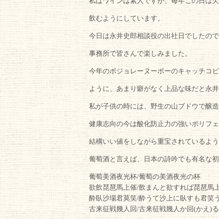
私はワインは素人ですが、毎年この日は欠
飲むようにしています。
今日は永井史郎相談役の出社日でしたので
事務所で皆さんで楽しみました。
今年のボジョレーヌーボーのキャッチコピ
ように、あまり癖がなく上品な味だと永井
私が子供の時には、野生の山ブドウで醸造
健康志向の今は酸化防止力の強いポリフェ
結構いい値をしながら重宝されているよう
葡萄酒と言えば、日本の詩吟でも有名な初
葡萄美酒夜光杯/葡萄の美酒夜光の杯
欲飲琵琶馬上催/飲まんと欲すれば琵琶馬
酔臥沙場君莫笑/酔うて沙上に臥すも君笑
古来征戦幾人回/古来征戦幾人か回(かえ)る