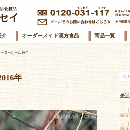
品/化粧品
セイ
紹介
オーダーメイド漢方食品
商品一覧
ーヌーボー2016年
016年
最近
【
膳講
【
膳講