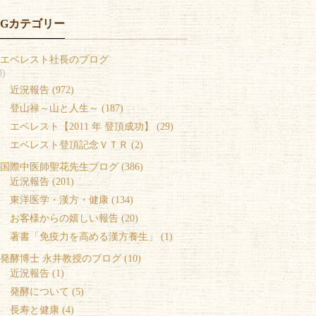
OGカテゴリー
エベレスト社長のブログ
8)
 近況報告 (972)
 登山禄～山と人生～ (187)
 エベレスト【2011 年 登頂成功】 (29)
 エベレスト登頂記念ＶＴＲ (2)
国際中医師聖花先生ブログ (386)
 近況報告 (201)
 東洋医学・漢方・健康 (134)
 お客様からの嬉しい報告 (20)
 著書「免疫力を高める漢方養生」 (1)
発酵博士 永井教授のブログ (10)
 近況報告 (1)
 発酵について (5)
 長寿と健康 (4)