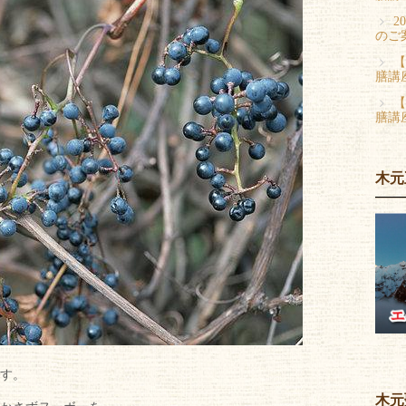
2
のご
【
膳講
【
膳講
木元
です。
木元