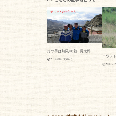
131
打つ手は無限⇒滝口長太郎
コウノ
2014-09-03(Wed)
2017-02