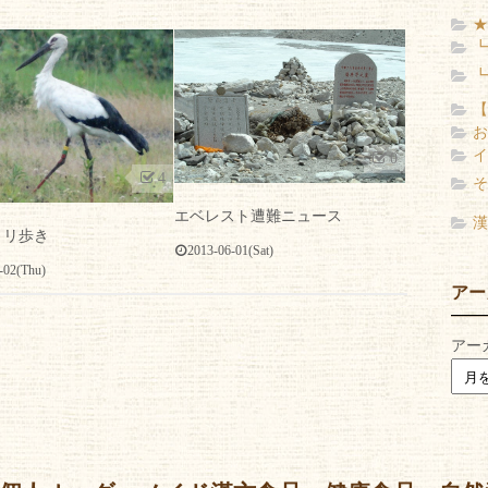
★
┗
┗
【
お
イ
0
4
そ
エベレスト遭難ニュース
漢
トリ歩き
2013-06-01(Sat)
-02(Thu)
アー
アー