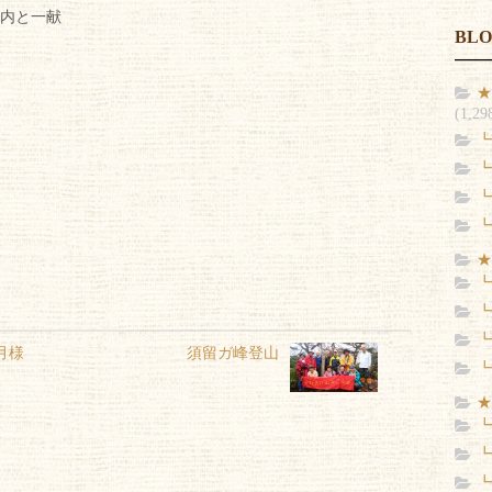
内と一献
BL
★
(1,29
┗
┗
┗
┗
★
┗
┗
┗
月様
須留ガ峰登山
┗
★
┗
┗
┗