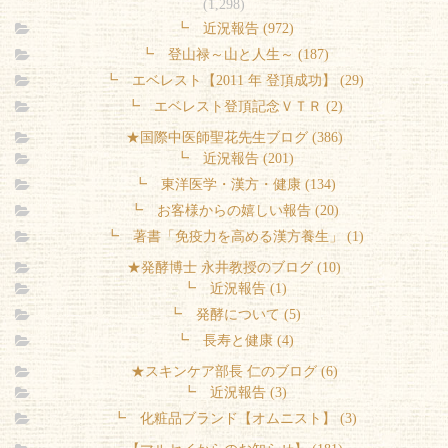
(1,298)
┗ 近況報告 (972)
┗ 登山禄～山と人生～ (187)
┗ エベレスト【2011 年 登頂成功】 (29)
┗ エベレスト登頂記念ＶＴＲ (2)
★国際中医師聖花先生ブログ (386)
┗ 近況報告 (201)
┗ 東洋医学・漢方・健康 (134)
┗ お客様からの嬉しい報告 (20)
┗ 著書「免疫力を高める漢方養生」 (1)
★発酵博士 永井教授のブログ (10)
┗ 近況報告 (1)
┗ 発酵について (5)
┗ 長寿と健康 (4)
★スキンケア部長 仁のブログ (6)
┗ 近況報告 (3)
┗ 化粧品ブランド【オムニスト】 (3)