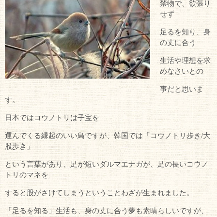
禁物で、欲張り
せず
足るを知り、身
の丈に合う
生活や理想を求
めなさいとの
事だと思いま
す。
日本ではコウノトリは子宝を
運んでくる縁起のいい鳥ですが、韓国では「コウノトリ歩き/大
股歩き」
という言葉があり、足が短いダルマエナガが、足の長いコウノ
トリのマネを
すると股がさけてしまうということわざが生まれました。
「足るを知る」生活も、身の丈に合う夢も素晴らしいですが、