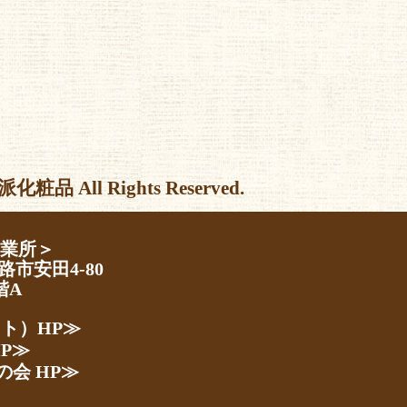
l Rights Reserved.
営業所＞
路市安田4-80
階A
スト）HP≫
P≫
の会 HP≫