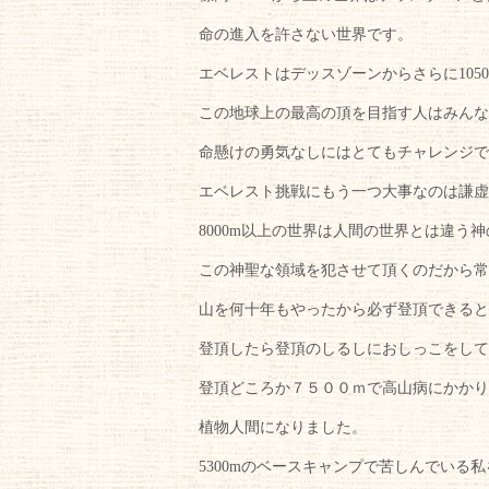
命の進入を許さない世界です。
エベレストはデッスゾーンからさらに105
この地球上の最高の頂を目指す人はみんな
命懸けの勇気なしにはとてもチャレンジで
エベレスト挑戦にもう一つ大事なのは謙虚
8000m以上の世界は人間の世界とは違う
この神聖な領域を犯させて頂くのだから常
山を何十年もやったから必ず登頂できると
登頂したら登頂のしるしにおしっこをして
登頂どころか７５００ｍで高山病にかかり
植物人間になりました。
5300mのベースキャンプで苦しんでいる