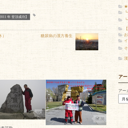
★
┗
011 年 登頂成功】
┗
【
お
き）
糖尿病の漢方養生
イ
そ
漢
アー
アー
0
38