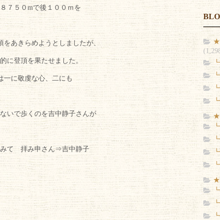
８７５０mで後１００ｍを
BL
★
頂をあきらめようとしましたが、
(1,29
的に登頂を果たせました。
┗
┗
は一に敬虔な心、二にも
┗
┗
ないで歩くのを吉中静子さんが
★
┗
┗
みて 拝み申さん⇒吉中静子
┗
┗
★
┗
┗
┗