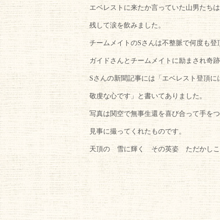
エベレストに来たか言っていた山男たちは
残して涙を飲みました。
チームメイトのSさんは不整脈で何度も登
ガイドさんとチームメイトに励まされ奇跡
Sさんの新聞記事には「エベレスト登頂に
敬虔な心です」と書いてありました。
写真は関空で無事生還を喜び合って手をつ
見事に撮ってくれたものです。
天頂の 雪に輝く その英姿 ただかしこ