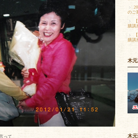
2
のご
【
膳講
【
膳講
木元
木元
と言って