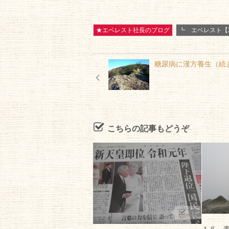
★エベレスト社長のブログ
┗ エベレスト【2
糖尿病に漢方養生（続
こちらの記事もどうぞ
398