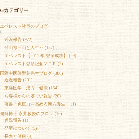
OGカテゴリー
エベレスト社長のブログ
8)
 近況報告 (972)
 登山禄～山と人生～ (187)
 エベレスト【2011 年 登頂成功】 (29)
 エベレスト登頂記念ＶＴＲ (2)
国際中医師聖花先生ブログ (386)
 近況報告 (201)
 東洋医学・漢方・健康 (134)
 お客様からの嬉しい報告 (20)
 著書「免疫力を高める漢方養生」 (1)
発酵博士 永井教授のブログ (10)
 近況報告 (1)
 発酵について (5)
 長寿と健康 (4)