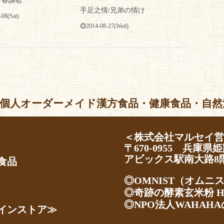
青春謳歌
手足之情/兄弟の情け
-08(Sat)
2014-08-27(Wed)
個人オーダーメイド漢方食品・健康食品・自然派化粧品 Al
＜株式会社マルセイ
〒670-0955 兵庫県姫
アビックス駅南大路8
食品
◎OMNIST（オムニ
◎奇跡の酵素玄米粉 H
◎NPO法人WAHAHA
インストア≫