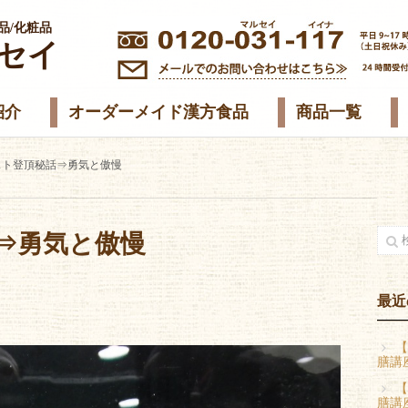
品/化粧品
セイ
紹介
オーダーメイド漢方食品
商品一覧
スト登頂秘話⇒勇気と傲慢
⇒勇気と傲慢
最近
【
膳講
【
膳講