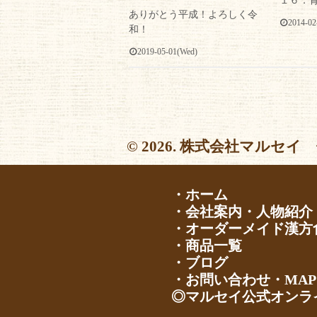
１６．
ありがとう平成！よろしく令
2014-02
和！
2019-05-01(Wed)
© 2026. 株式会社マルセイ 
・ホーム
・会社案内・人物紹介
・オーダーメイド漢方
・商品一覧
・ブログ
・お問い合わせ・MAP
◎マルセイ公式オンラ