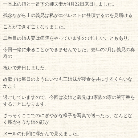
一番上の姉と一番下の姉夫妻が4月22日来日しました。
残念ながら上の義兄は私がエベレストに登頂するのを見届ける
ことができず亡くなりました。
二番目の姉夫妻は病院をやっていますので忙しいこともあり、
今回一緒に来ることができませんでした。去年の7月は義兄の稀
寿の
祝いで来日しました。
故郷では毎日のようにいつも三姉妹が寝食を共にするくらいな
かよく
過ごしていますので、今回は次姉と義兄は3家族の家の留守番を
することになります。
さっそくここでのにぎやかな様子を写真で送ったら、なんとな
く残念そうな姉の顔が
メールの行間に浮かんで見えました。