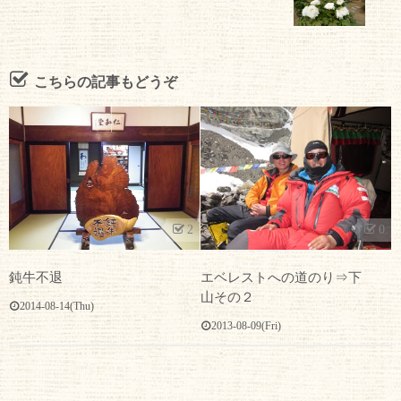
こちらの記事もどうぞ
2
0
鈍牛不退
エベレストへの道のり⇒下
山その２
2014-08-14(Thu)
2013-08-09(Fri)