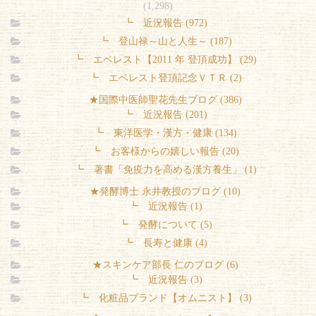
(1,298)
┗ 近況報告 (972)
┗ 登山禄～山と人生～ (187)
┗ エベレスト【2011 年 登頂成功】 (29)
┗ エベレスト登頂記念ＶＴＲ (2)
★国際中医師聖花先生ブログ (386)
┗ 近況報告 (201)
┗ 東洋医学・漢方・健康 (134)
┗ お客様からの嬉しい報告 (20)
┗ 著書「免疫力を高める漢方養生」 (1)
★発酵博士 永井教授のブログ (10)
┗ 近況報告 (1)
┗ 発酵について (5)
┗ 長寿と健康 (4)
★スキンケア部長 仁のブログ (6)
┗ 近況報告 (3)
┗ 化粧品ブランド【オムニスト】 (3)