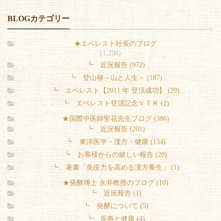
BLOGカテゴリー
★エベレスト社長のブログ
(1,298)
┗ 近況報告 (972)
┗ 登山禄～山と人生～ (187)
┗ エベレスト【2011 年 登頂成功】 (29)
┗ エベレスト登頂記念ＶＴＲ (2)
★国際中医師聖花先生ブログ (386)
┗ 近況報告 (201)
┗ 東洋医学・漢方・健康 (134)
┗ お客様からの嬉しい報告 (20)
┗ 著書「免疫力を高める漢方養生」 (1)
★発酵博士 永井教授のブログ (10)
┗ 近況報告 (1)
┗ 発酵について (5)
┗ 長寿と健康 (4)