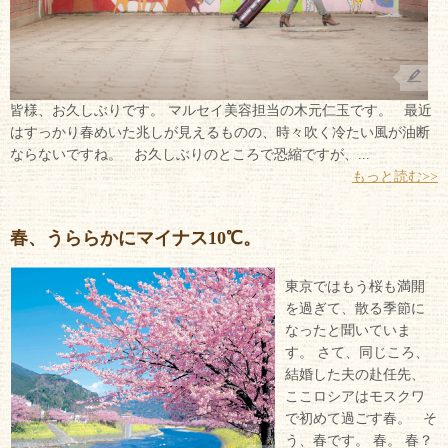
皆様、お久しぶりです。 マルセイ美容担当の木元仁玉です。 最近
はすっかり春めいた兆しが見えるものの、時々吹く冷たい風が油断
ならないですね。 お久しぶりのところで恐縮ですが、...
もっと読む>>
春、うららかにマイナス10℃。
東京ではもう桜も満開
を過ぎて、散る季節に
なったと聞いていま
す。 さて、同じころ、
結婚した夫の赴任先、
ここロシアはモスクワ
で初めて過ごす春。 そ
う、春です。 春。 春？