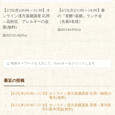
【2/26(水)10:00～11:30】オ
【4/25(火)11:00～14:00】春
ンライン漢方薬膳講座 応用
の『発酵×薬膳』ランチ会
―花粉症、アレルギーの改
（先着8名様）
善(無料)
2023-04-07(Fri)
2025-02-06(Thu)
最近の投稿
【6/25(木)10:00～11:30】オンライン漢方薬膳講座 応用―梅雨の
養生(無料)
【6/11(木)10:00～11:30】オンライン漢方薬膳講座 基礎―東洋医
学の基本理論(無料)