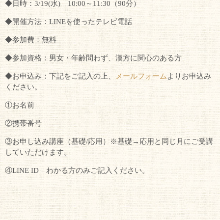
◆日時：3/19(水) 10:00～11:30（90分）
◆開催方法：LINEを使ったテレビ電話
◆参加費：無料
◆参加資格：男女・年齢問わず、漢方に関心のある方
◆お申込み：下記をご記入の上、
メールフォーム
よりお申込み
ください。
①お名前
②携帯番号
③お申し込み講座（基礎/応用）※基礎→応用と同じ月にご受講
していただけます。
④LINE ID わかる方のみご記入ください。