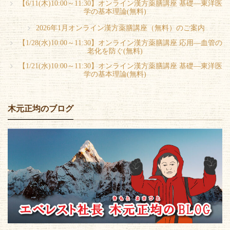
【6/11(木)10:00～11:30】オンライン漢方薬膳講座 基礎―東洋医
学の基本理論(無料)
2026年1月オンライン漢方薬膳講座（無料）のご案内
【1/28(水)10:00～11:30】オンライン漢方薬膳講座 応用―血管の
老化を防ぐ(無料)
【1/21(水)10:00～11:30】オンライン漢方薬膳講座 基礎―東洋医
学の基本理論(無料)
木元正均のブログ