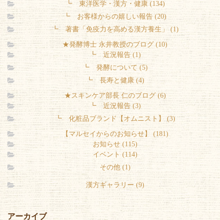
┗ 東洋医学・漢方・健康 (134)
┗ お客様からの嬉しい報告 (20)
┗ 著書「免疫力を高める漢方養生」 (1)
★発酵博士 永井教授のブログ (10)
┗ 近況報告 (1)
┗ 発酵について (5)
┗ 長寿と健康 (4)
★スキンケア部長 仁のブログ (6)
┗ 近況報告 (3)
┗ 化粧品ブランド【オムニスト】 (3)
【マルセイからのお知らせ】 (181)
お知らせ (115)
イベント (114)
その他 (1)
漢方ギャラリー (9)
アーカイブ