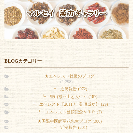
BLOGカテゴリー
★エベレスト社長のブログ
(1,298)
┗ 近況報告 (972)
┗ 登山禄～山と人生～ (187)
┗ エベレスト【2011 年 登頂成功】 (29)
┗ エベレスト登頂記念ＶＴＲ (2)
★国際中医師聖花先生ブログ (386)
┗ 近況報告 (201)