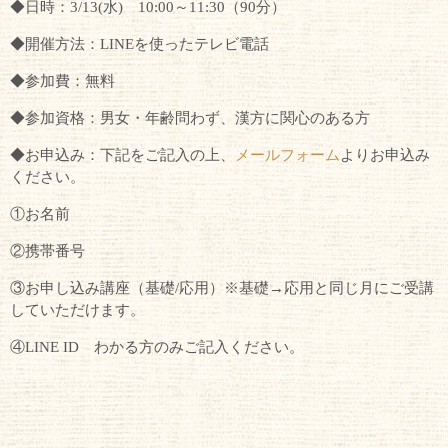
◆日時：3/13(水) 10:00～11:30（90分）
◆開催方法：LINEを使ったテレビ電話
◆参加費：無料
◆参加資格：男女・年齢問わず、漢方に関心のある方
◆お申込み：下記をご記入の上、
メールフォーム
よりお申込み
ください。
①お名前
②携帯番号
③お申し込み講座（基礎/応用）※基礎→応用と同じ月にご受講
していただけます。
④LINE ID わかる方のみご記入ください。