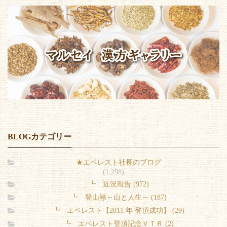
BLOGカテゴリー
★エベレスト社長のブログ
(1,298)
┗ 近況報告 (972)
┗ 登山禄～山と人生～ (187)
┗ エベレスト【2011 年 登頂成功】 (29)
┗ エベレスト登頂記念ＶＴＲ (2)