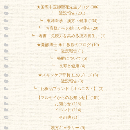
★国際中医師聖花先生ブログ (386)
┗ 近況報告 (201)
┗ 東洋医学・漢方・健康 (134)
┗ お客様からの嬉しい報告 (20)
┗ 著書「免疫力を高める漢方養生」 (1)
★発酵博士 永井教授のブログ (10)
┗ 近況報告 (1)
┗ 発酵について (5)
┗ 長寿と健康 (4)
★スキンケア部長 仁のブログ (6)
┗ 近況報告 (3)
┗ 化粧品ブランド【オムニスト】 (3)
【マルセイからのお知らせ】 (181)
お知らせ (115)
イベント (114)
その他 (1)
漢方ギャラリー (9)